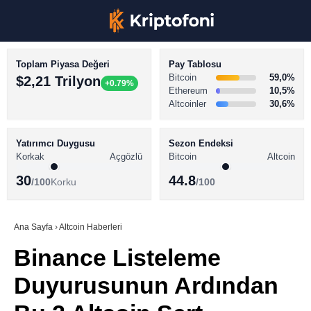
Toplam Piyasa Değeri
Pay Tablosu
Bitcoin
59,0%
$2,21 Trilyon
+0.79%
Ethereum
10,5%
Altcoinler
30,6%
KRİPTO PARA HABERLERİ
Facebook
BİTCOİN HABERLERİ
Yatırımcı Duygusu
Sezon Endeksi
Korkak
Açgözlü
Bitcoin
Altcoin
ALTCOİN HABERLERİ
30
44.8
/100
Korku
/100
AKADEMİ
Instagram
SÖZLÜK
Ana Sayfa
›
Altcoin Haberleri
Binance Listeleme
Youtube
Duyurusunun Ardından
TikTok