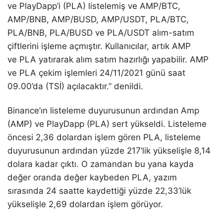
ve PlayDapp’i (PLA) listelemiş ve AMP/BTC,
AMP/BNB, AMP/BUSD, AMP/USDT, PLA/BTC,
PLA/BNB, PLA/BUSD ve PLA/USDT alım-satım
çiftlerini işleme açmıştır. Kullanıcılar, artık AMP
ve PLA yatırarak alım satım hazırlığı yapabilir. AMP
ve PLA çekim işlemleri 24/11/2021 günü saat
09.00’da (TSİ) açılacaktır.” denildi.
Binance’ın listeleme duyurusunun ardından Amp
(AMP) ve PlayDapp (PLA) sert yükseldi. Listeleme
öncesi 2,36 dolardan işlem gören PLA, listeleme
duyurusunun ardından yüzde 217’lik yükselişle 8,14
dolara kadar çıktı. O zamandan bu yana kayda
değer oranda değer kaybeden PLA, yazım
sırasında 24 saatte kaydettiği yüzde 22,33’lük
yükselişle 2,69 dolardan işlem görüyor.