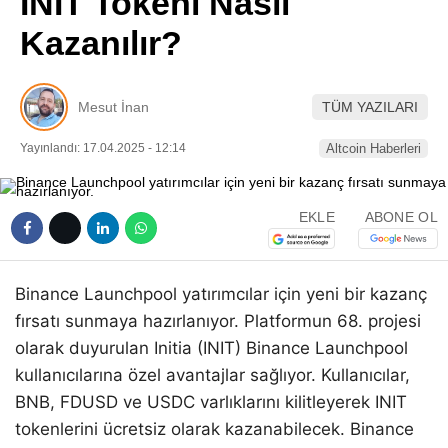
INIT Tokeni Nasıl
Pinterest
Kazanılır?
LinkedIn
Mesut İnan
TÜM YAZILARI
Telegram
Yayınlandı: 17.04.2025 - 12:14
Altcoin Haberleri
EKLE
ABONE OL
Binance Launchpool yatırımcılar için yeni bir kazanç
fırsatı sunmaya hazırlanıyor. Platformun 68. projesi
olarak duyurulan Initia (INIT) Binance Launchpool
kullanıcılarına özel avantajlar sağlıyor. Kullanıcılar,
BNB, FDUSD ve USDC varlıklarını kilitleyerek INIT
tokenlerini ücretsiz olarak kazanabilecek. Binance