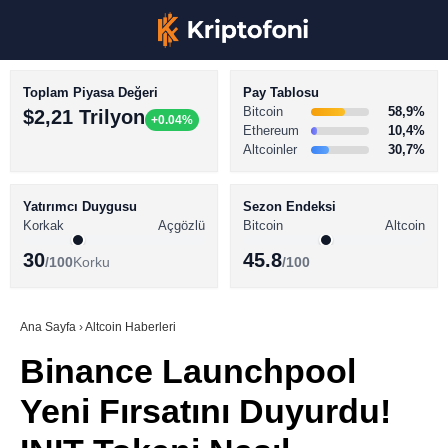
Toplam Piyasa Değeri
Pay Tablosu
Bitcoin
58,9%
$2,21 Trilyon
+0.04%
Ethereum
10,4%
Altcoinler
30,7%
KRİPTO PARA HABERLERİ
Facebook
BİTCOİN HABERLERİ
Yatırımcı Duygusu
Sezon Endeksi
Korkak
Açgözlü
Bitcoin
Altcoin
ALTCOİN HABERLERİ
30
45.8
/100
Korku
/100
AKADEMİ
Instagram
SÖZLÜK
Ana Sayfa
›
Altcoin Haberleri
Binance Launchpool
Youtube
Yeni Fırsatını Duyurdu!
TikTok