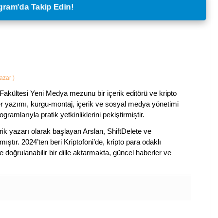
legram'da Takip Edin!
Yazar
)
Fakültesi Yeni Medya mezunu bir içerik editörü ve kripto
ber yazımı, kurgu-montaj, içerik ve sosyal medya yönetimi
ogramlarıyla pratik yetkinliklerini pekiştirmiştir.
k yazarı olarak başlayan Arslan, ShiftDelete ve
ştır. 2024’ten beri Kriptofoni’de, kripto para odaklı
 doğrulanabilir bir dille aktarmakta, güncel haberler ve