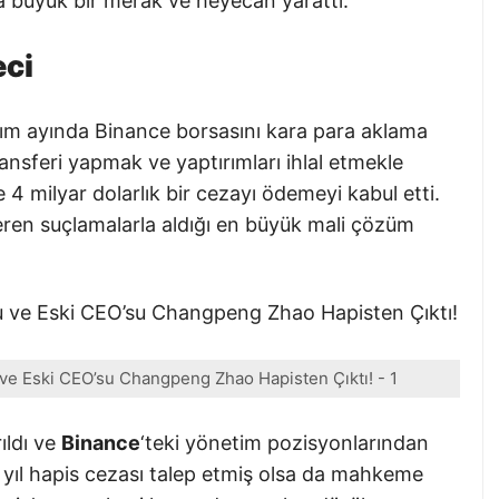
a büyük bir merak ve heyecan yarattı.
eci
asım ayında Binance borsasını kara para aklama
ransferi yapmak ve yaptırımları ihlal etmekle
4 milyar dolarlık bir cezayı ödemeyi kabul etti.
içeren suçlamalarla aldığı en büyük mali çözüm
e Eski CEO’su Changpeng Zhao Hapisten Çıktı! - 1
ıldı ve
Binance
‘teki yönetim pozisyonlarından
üç yıl hapis cezası talep etmiş olsa da mahkeme