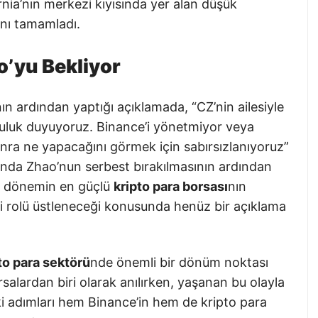
ornia’nın merkezi kıyısında yer alan düşük
ını tamamladı.
o’yu Bekliyor
n ardından yaptığı açıklamada, “CZ’nin ailesiyle
uluk duyuyoruz. Binance’i yönetmiyor veya
ra ne yapacağını görmek için sabırsızlanıyoruz”
sında Zhao’nun serbest bırakılmasının ardından
ir dönemin en güçlü
kripto para borsası
nın
 rolü üstleneceği konusunda henüz bir açıklama
to para sektörü
nde önemli bir dönüm noktası
rsalardan biri olarak anılırken, yaşanan bu olayla
ki adımları hem Binance’in hem de kripto para