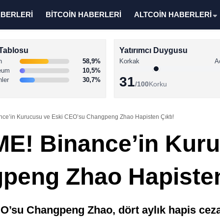
ABERLERİ
BİTCOİN HABERLERİ
ALTCOİN HABERLERİ
Tablosu
Yatırımcı Duygusu
n
58,9%
Korkak
A
eum
10,5%
31
nler
30,7%
/100
Korku
ce’in Kurucusu ve Eski CEO’su Changpeng Zhao Hapisten Çıktı!
E! Binance’in Kuru
eng Zhao Hapisten 
EO’su Changpeng Zhao, dört aylık hapis cez