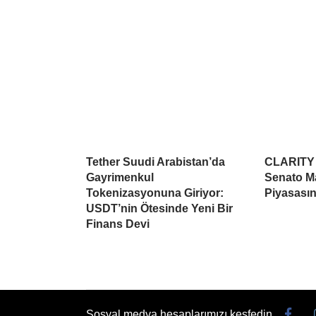
Tether Suudi Arabistan’da
CLARITY A
Gayrimenkul
Senato Ma
Tokenizasyonuna Giriyor:
Piyasasın
USDT’nin Ötesinde Yeni Bir
Finans Devi
Sosyal medya hesaplarımızı keşfedin