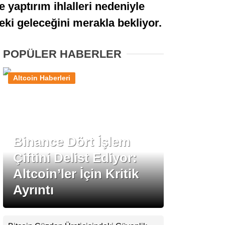
 yaptırım ihlalleri nedeniyle
Stablecoin Haberleri
ki geleceğini merakla bekliyor.
POPÜLER HABERLER
Facebook
Altcoin Haberleri
Instagram
Binance Dört İşlem
Youtube
Çiftini Delist Ediyor:
Altcoin’ler İçin Kritik
TikTok
Ayrıntı
Pinterest