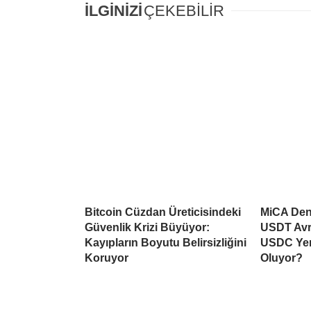
İLGİNİZİ
ÇEKEBİLİR
Bitcoin Cüzdan Üreticisindeki
MiCA Deng
Güvenlik Krizi Büyüyor:
USDT Avr
Kayıpların Boyutu Belirsizliğini
USDC Yen
Koruyor
Oluyor?