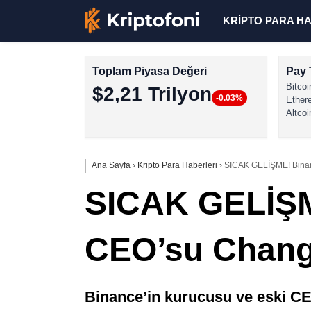
KRİPTO PARA H
Toplam Piyasa Değeri
Pay 
Bitcoi
$2,21 Trilyon
-0.03%
Ether
Altcoi
Ana Sayfa
›
Kripto Para Haberleri
›
SICAK GELİŞME! Binan
SICAK GELİŞM
CEO’su Changp
Binance’in kurucusu ve eski C