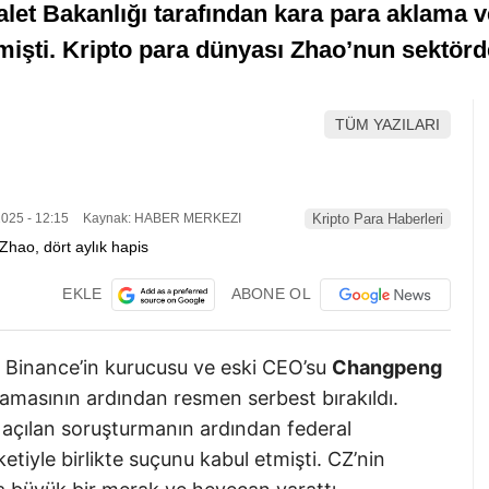
let Bakanlığı tarafından kara para aklama ve
işti. Kripto para dünyası Zhao’nun sektörde
TÜM YAZILARI
025 - 12:15
Kaynak: HABER MERKEZI
Kripto Para Haberleri
EKLE
ABONE OL
 Binance’in kurucusu ve eski CEO’su
Changpeng
lamasının ardından resmen serbest bırakıldı.
 açılan soruşturmanın ardından federal
ketiyle birlikte suçunu kabul etmişti. CZ’nin