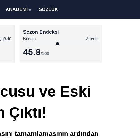
AKADEMİ
SÖZLÜK
Sezon Endeksi
çgözlü
Bitcoin
Altcoin
45.8
/100
Kripto Para Haberleri
Bitcoin Haberleri
cusu ve Eski
Altcoin Haberleri
Ethereum Haberleri
Çıktı!
Solana Haberleri
XRP Haberleri
asını tamamlamasının ardından
Memecoin Haberleri