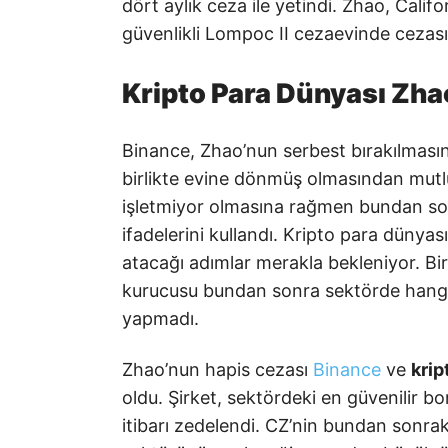
dört aylık ceza ile yetindi. Zhao, Calif
güvenlikli Lompoc II cezaevinde cezas
Kripto Para Dünyası Zha
Binance, Zhao’nun serbest bırakılmasını
birlikte evine dönmüş olmasından mutl
işletmiyor olmasına rağmen bundan son
ifadelerini kullandı. Kripto para dünya
atacağı adımlar merakla bekleniyor. B
kurucusu bundan sonra sektörde hangi
yapmadı.
Zhao’nun hapis cezası
Binance
ve
krip
oldu. Şirket, sektördeki en güvenilir bo
itibarı zedelendi. CZ’nin bundan sonra