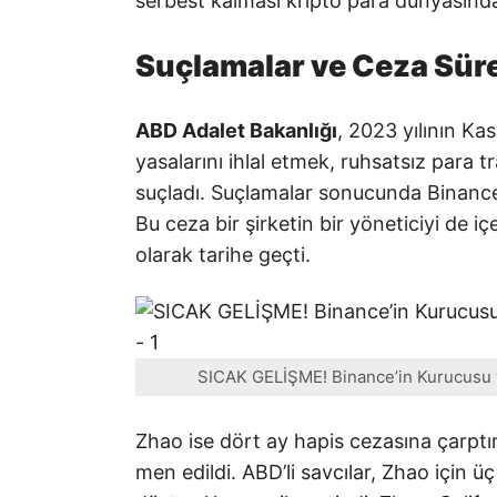
serbest kalması kripto para dünyasınd
Suçlamalar ve Ceza Sür
ABD Adalet Bakanlığı
, 2023 yılının K
yasalarını ihlal etmek, ruhsatsız para t
suçladı. Suçlamalar sonucunda Binance 
Bu ceza bir şirketin bir yöneticiyi de 
olarak tarihe geçti.
SICAK GELİŞME! Binance’in Kurucusu v
Zhao ise dört ay hapis cezasına çarptır
men edildi. ABD’li savcılar, Zhao için 