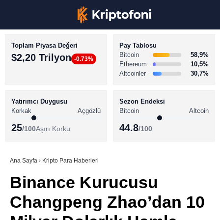
Toplam Piyasa Değeri
Pay Tablosu
Bitcoin
58,9%
$2,20 Trilyon
-0.73%
Ethereum
10,5%
Altcoinler
30,7%
KRİPTO PARA HABERLERİ
Facebook
BİTCOİN HABERLERİ
Yatırımcı Duygusu
Sezon Endeksi
Korkak
Açgözlü
Bitcoin
Altcoin
ALTCOİN HABERLERİ
25
44.8
/100
Aşırı Korku
/100
AKADEMİ
Instagram
SÖZLÜK
Ana Sayfa
›
Kripto Para Haberleri
Binance Kurucusu
Youtube
Changpeng Zhao’dan 10
TikTok