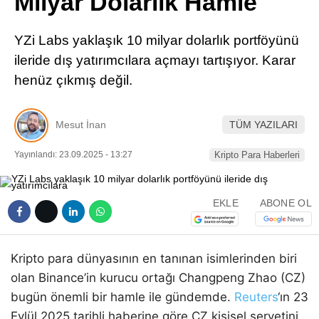
Milyar Dolarlık Hamle
Pinterest
YZi Labs yaklaşık 10 milyar dolarlık portföyünü
LinkedIn
ileride dış yatırımcılara açmayı tartışıyor. Karar
henüz çıkmış değil.
Telegram
Mesut İnan
TÜM YAZILARI
Yayınlandı: 23.09.2025 - 13:27
Kripto Para Haberleri
EKLE
ABONE OL
Kripto para dünyasının en tanınan isimlerinden biri
olan Binance’in kurucu ortağı Changpeng Zhao (CZ)
bugün önemli bir hamle ile gündemde.
Reuters
‘ın 23
Eylül 2025 tarihli haberine göre CZ kişisel servetini