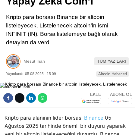
Yapay Zeka Coin’i
Pinterest
Kripto para borsası Binance bir altcoin
LinkedIn
listeleyecek. Listelenecek altcoin’in ismi
INFINIT (IN). Borsa listelemeye bağlı olarak
Telegram
detayları da verdi.
Mesut İnan
TÜM YAZILARI
Yayınlandı: 05.08.2025 - 15:09
Altcoin Haberleri
EKLE
ABONE OL
Kripto para alanının lider borsası
Binance
05
Ağustos 2025 tarihinde önemli bir duyuru yaparak
yeni bir altcoin listeleyeceğini duyurdu. Binance