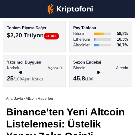
Toplam Piyasa Değeri
Pay Tablosu
Bitcoin
58,8%
$2,20 Trilyon
-0.34%
Ethereum
10,5%
Altcoinler
30,7%
KRİPTO PARA HABERLERİ
Facebook
BİTCOİN HABERLERİ
Yatırımcı Duygusu
Sezon Endeksi
Korkak
Açgözlü
Bitcoin
Altcoin
ALTCOİN HABERLERİ
25
45.8
/100
Aşırı Korku
/100
AKADEMİ
Instagram
SÖZLÜK
Ana Sayfa
›
Altcoin Haberleri
Binance’ten Yeni Altcoin
Youtube
Listelemesi: Üstelik
TikTok