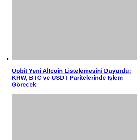
Upbit Yeni Altcoin Listelemesini Duyurdu:
KRW, BTC ve USDT Paritelerinde İşlem
Görecek