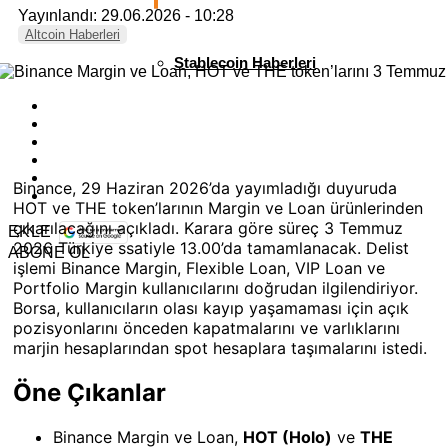
Yayınlandı: 29.06.2026 - 10:28
Altcoin Haberleri
Stablecoin Haberleri
Binance, 29 Haziran 2026’da yayımladığı duyuruda
HOT ve THE token’larının Margin ve Loan ürünlerinden
çıkarılacağını açıkladı. Karara göre süreç 3 Temmuz
EKLE
2026 Türkiye ssatiyle 13.00’da tamamlanacak. Delist
ABONE OL
işlemi Binance Margin, Flexible Loan, VIP Loan ve
Portfolio Margin kullanıcılarını doğrudan ilgilendiriyor.
Borsa, kullanıcıların olası kayıp yaşamaması için açık
pozisyonlarını önceden kapatmalarını ve varlıklarını
marjin hesaplarından spot hesaplara taşımalarını istedi.
Öne Çıkanlar
Binance Margin ve Loan,
HOT (Holo)
ve
THE