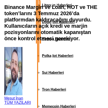
Litecoin Haberleri
Binance Margin ve Loan, HOT ve THE
token’larını 3 Temmuz 2026’da
platformdan kaldıracağını duyurdu.
Dogecoin Haberleri
Kullanıcıların açık kredi ve marjin
pozisyonlarını otomatik kapanıştan
önce kontrol etmesi gerekiyor.
Hedera Haberleri
Polkadot Haberleri
Sui Haberleri
Tron Haberleri
Mesut İnan
TÜM YAZILARI
Memecoin Haberleri