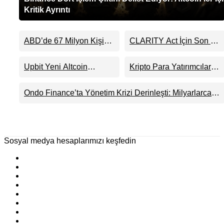
Kritik Ayrıntı
ABD’de 67 Milyon Kişi
CLARITY Act İçin Son 24
Kripto Para Sahibi:
Saat: Senato Matematiği
Ripple’dan “Eski Algılar
Kripto Para Piyasasının
Upbit Yeni Altcoin
Kripto Para Yatırımcıları
Yıkıldı” Mesajı
Beklentisini Bozabilir
Listelemesini Duyurdu:
Artık Neden Evlerinde
KRW, BTC ve USDT
Hedef Alınıyor?
Ondo Finance’ta Yönetim Krizi Derinleşti: Milyarlarca
Paritelerinde İşlem
Dolarlık Tokenizasyon Devinin Kontrolü Mahkemeye
Görecek
Taşındı
Sosyal medya hesaplarımızı keşfedin