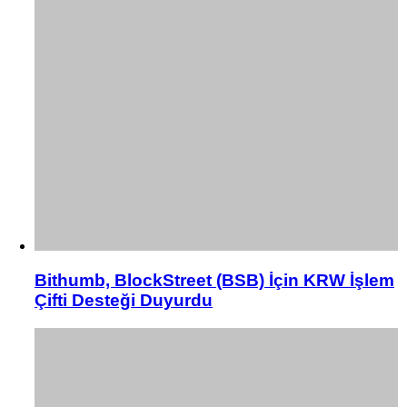
Bithumb, BlockStreet (BSB) İçin KRW İşlem
Çifti Desteği Duyurdu