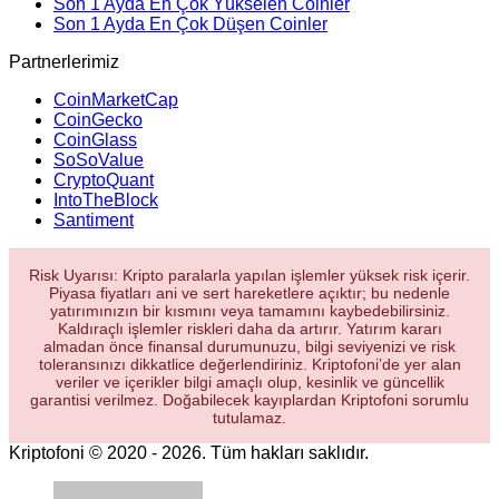
Son 1 Ayda En Çok Yükselen Coinler
Son 1 Ayda En Çok Düşen Coinler
Partnerlerimiz
CoinMarketCap
CoinGecko
CoinGlass
SoSoValue
CryptoQuant
IntoTheBlock
Santiment
Risk Uyarısı: Kripto paralarla yapılan işlemler yüksek risk içerir.
Piyasa fiyatları ani ve sert hareketlere açıktır; bu nedenle
yatırımınızın bir kısmını veya tamamını kaybedebilirsiniz.
Kaldıraçlı işlemler riskleri daha da artırır. Yatırım kararı
almadan önce finansal durumunuzu, bilgi seviyenizi ve risk
toleransınızı dikkatlice değerlendiriniz. Kriptofoni’de yer alan
veriler ve içerikler bilgi amaçlı olup, kesinlik ve güncellik
garantisi verilmez. Doğabilecek kayıplardan Kriptofoni sorumlu
tutulamaz.
Kriptofoni © 2020 - 2026. Tüm hakları saklıdır.