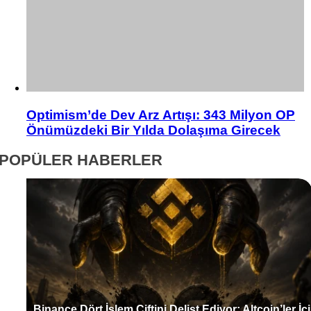
Optimism’de Dev Arz Artışı: 343 Milyon OP
Önümüzdeki Bir Yılda Dolaşıma Girecek
POPÜLER HABERLER
Binance Dört İşlem Çiftini Delist Ediyor: Altcoin’ler İç