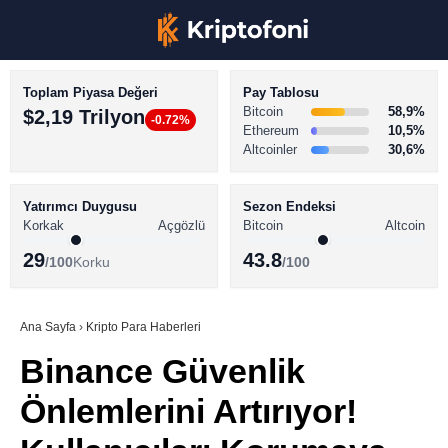
Toplam Piyasa Değeri
Pay Tablosu
Bitcoin
58,9%
$2,19 Trilyon
-0.72%
Ethereum
10,5%
Altcoinler
30,6%
KRİPTO PARA HABERLERİ
Facebook
BİTCOİN HABERLERİ
Yatırımcı Duygusu
Sezon Endeksi
Korkak
Açgözlü
Bitcoin
Altcoin
ALTCOİN HABERLERİ
29
43.8
/100
Korku
/100
AKADEMİ
Instagram
SÖZLÜK
Ana Sayfa
›
Kripto Para Haberleri
Binance Güvenlik
Youtube
Önlemlerini Artırıyor!
TikTok