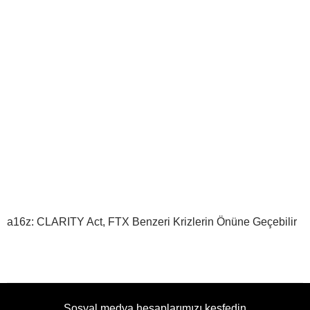
a16z: CLARITY Act, FTX Benzeri Krizlerin Önüne Geçebilir
Sosyal medya hesaplarımızı keşfedin