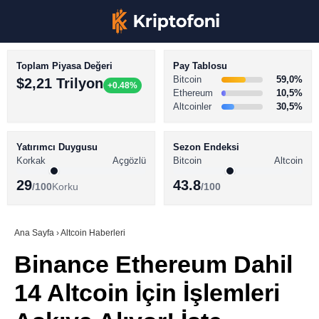
Toplam Piyasa Değeri
Pay Tablosu
Bitcoin
59,0%
$2,21 Trilyon
+0.48%
Ethereum
10,5%
Altcoinler
30,5%
KRİPTO PARA HABERLERİ
Facebook
BİTCOİN HABERLERİ
Yatırımcı Duygusu
Sezon Endeksi
Korkak
Açgözlü
Bitcoin
Altcoin
ALTCOİN HABERLERİ
29
43.8
/100
Korku
/100
AKADEMİ
Instagram
SÖZLÜK
Ana Sayfa
›
Altcoin Haberleri
Binance Ethereum Dahil
Youtube
14 Altcoin İçin İşlemleri
TikTok