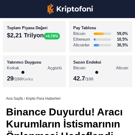
Toplam Piyasa Değeri
Pay Tablosu
Bitcoin
59,0%
$2,21 Trilyon
+0.78%
Ethereum
10,5%
Altcoinler
30,5%
KRİPTO PARA HABERLERİ
Facebook
BİTCOİN HABERLERİ
Yatırımcı Duygusu
Sezon Endeksi
Korkak
Açgözlü
Bitcoin
Altcoin
ALTCOİN HABERLERİ
29
42.7
/100
Korku
/100
AKADEMİ
Instagram
SÖZLÜK
Ana Sayfa
›
Kripto Para Haberleri
Binance Duyurdu! Aracı
Youtube
Kurumların İstismarının
TikTok