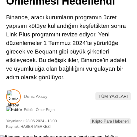
Önlenmesi Hedeflendi
Pinterest
Binance, aracı kurumların programın ücret
LinkedIn
yapısını kötüye kullandığını keşfettikten sonra
Link Plus programını revize ediyor. Yeni
Telegram
düzenlemeler 1 Temmuz 2024’te yürürlüğe
girecek ve Bequant gibi büyük şirketleri
etkileyecek. Bu değişiklikler, Binance’in adalet
ve uyumluluğa olan bağlılığını vurgulayan bir
adım olarak görülüyor.
Deniz Aksoy
TÜM YAZILARI
Editör:
Ömer Ergin
Yayınlandı: 28.06.2024 - 13:00
Kripto Para Haberleri
Kaynak: HABER MERKEZI