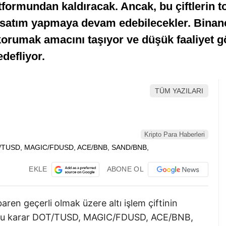
tformundan kaldıracak. Ancak, bu çiftlerin to
ım satım yapmaya devam edebilecekler. Binanc
korumak amacını taşıyor ve düşük faaliyet gö
edefliyor.
TÜM YAZILARI
Kripto Para Haberleri
EKLE
ABONE OL
aren geçerli olmak üzere altı işlem çiftinin
u. Bu karar DOT/TUSD, MAGIC/FDUSD, ACE/BNB,