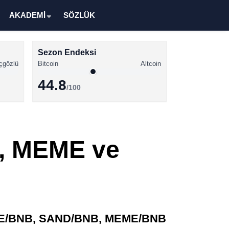
AKADEMİ
SÖZLÜK
Sezon Endeksi
çgözlü
Bitcoin
Altcoin
44.8
/100
Kripto Para Haberleri
Bitcoin Haberleri
, MEME ve
Altcoin Haberleri
Ethereum Haberleri
Solana Haberleri
XRP Haberleri
 ACE/BNB, SAND/BNB, MEME/BNB
Memecoin Haberleri