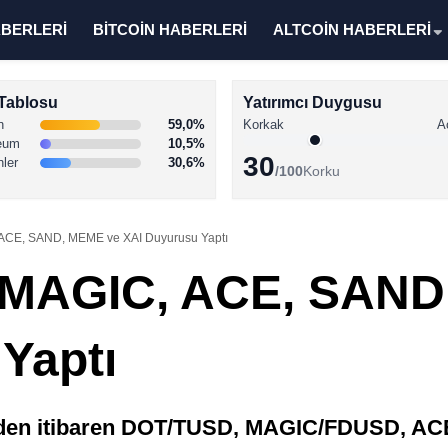
ABERLERİ
BİTCOİN HABERLERİ
ALTCOİN HABERLERİ
Tablosu
Yatırımcı Duygusu
n
59,0%
Korkak
A
eum
10,5%
30
nler
30,6%
/100
Korku
ACE, SAND, MEME ve XAI Duyurusu Yaptı
 MAGIC, ACE, SAND
Yaptı
ihinden itibaren DOT/TUSD, MAGIC/FDUSD,