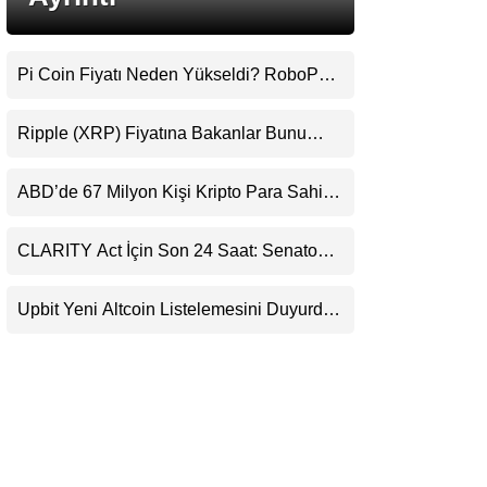
LinkedIn
Pi Coin Fiyatı Neden Yükseldi? RoboPay
Telegram
Ortaklığı ve Güncelleme İyimserliği
Destekledi
Ripple (XRP) Fiyatına Bakanlar Bunu
Kaçırıyor: Evernorth’tan Dikkat Çeken
Uyarı
ABD’de 67 Milyon Kişi Kripto Para Sahibi:
Ripple’dan “Eski Algılar Yıkıldı” Mesajı
CLARITY Act İçin Son 24 Saat: Senato
Matematiği Kripto Para Piyasasının
Beklentisini Bozabilir
Upbit Yeni Altcoin Listelemesini Duyurdu:
KRW, BTC ve USDT Paritelerinde İşlem
Görecek