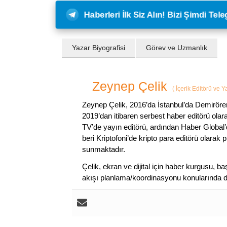
Haberleri İlk Siz Alın! Bizi Şimdi Te
Yazar Biyografisi
Görev ve Uzmanlık
Zeynep Çelik
(
İçerik Editörü ve 
Zeynep Çelik, 2016’da İstanbul’da Demirören
2019’dan itibaren serbest haber editörü olar
TV’de yayın editörü, ardından Haber Global’
beri Kriptofoni’de kripto para editörü olarak 
sunmaktadır.
Çelik, ekran ve dijital için haber kurgusu,
akışı planlama/koordinasyonu konularında d