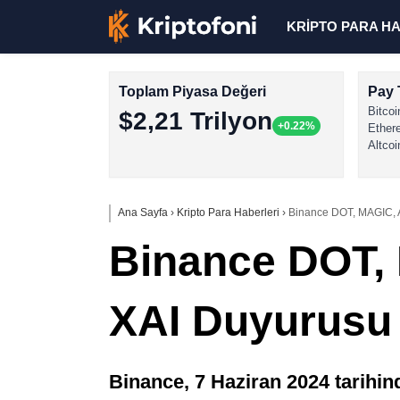
KRİPTO PARA H
Toplam Piyasa Değeri
Pay 
Bitcoi
$2,21 Trilyon
+0.22%
Ether
Altcoi
Ana Sayfa
›
Kripto Para Haberleri
›
Binance DOT, MAGIC, 
Binance DOT,
XAI Duyurusu 
Binance, 7 Haziran 2024 tar