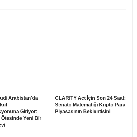
udi Arabistan’da
CLARITY Act İçin Son 24 Saat:
kul
Senato Matematiği Kripto Para
syonuna Giriyor:
Piyasasının Beklentisini
Ötesinde Yeni Bir
evi