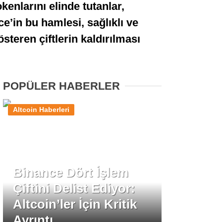
kenlarını elinde tutanlar,
Stablecoin Haberleri
e’in bu hamlesi, sağlıklı ve
steren çiftlerin kaldırılması
Facebook
POPÜLER HABERLER
Altcoin Haberleri
Instagram
Youtube
Binance Dört İşlem
TikTok
Çiftini Delist Ediyor:
Altcoin’ler İçin Kritik
Pinterest
Ayrıntı