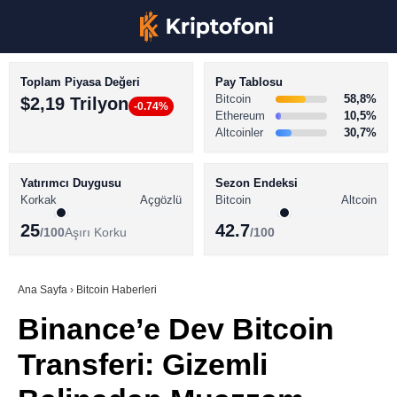
Toplam Piyasa Değeri
Pay Tablosu
Bitcoin
58,8%
$2,19 Trilyon
-0.74%
Ethereum
10,5%
Altcoinler
30,7%
KRİPTO PARA HABERLERİ
Facebook
BİTCOİN HABERLERİ
Yatırımcı Duygusu
Sezon Endeksi
Korkak
Açgözlü
Bitcoin
Altcoin
ALTCOİN HABERLERİ
25
42.7
/100
Aşırı Korku
/100
AKADEMİ
Instagram
SÖZLÜK
Ana Sayfa
›
Bitcoin Haberleri
Binance’e Dev Bitcoin
Youtube
Transferi: Gizemli
TikTok