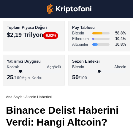
Toplam Piyasa Değeri
Pay Tablosu
Bitcoin
58,8%
$2,19 Trilyon
-0.02%
Ethereum
10,4%
Altcoinler
30,8%
KRİPTO PARA HABERLERİ
Facebook
BİTCOİN HABERLERİ
Yatırımcı Duygusu
Sezon Endeksi
Korkak
Açgözlü
Bitcoin
Altcoin
ALTCOİN HABERLERİ
25
50
/100
Aşırı Korku
/100
AKADEMİ
Instagram
SÖZLÜK
Ana Sayfa
›
Altcoin Haberleri
Binance Delist Haberini
Youtube
Verdi: Hangi Altcoin?
TikTok