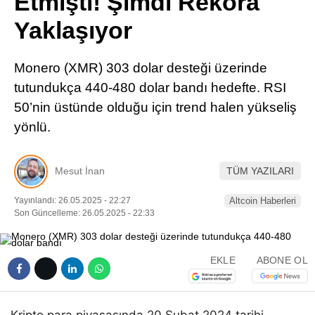
Etmişti! Şimdi Rekora
Pinterest
Yaklaşıyor
LinkedIn
Monero (XMR) 303 dolar desteği üzerinde
tutundukça 440-480 dolar bandı hedefte. RSI
Telegram
50’nin üstünde olduğu için trend halen yükseliş
yönlü.
Mesut İnan
TÜM YAZILARI
Yayınlandı: 26.05.2025 - 22:27
Altcoin Haberleri
Son Güncelleme: 26.05.2025 - 22:33
EKLE
ABONE OL
Kripto para piyasasında 20 Şubat 2024 tarihi