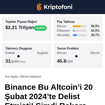
Toplam Piyasa Değeri
Pay Tablosu
Bitcoin
58,9%
$2,21 Trilyon
+0.05%
Ethereum
10,5%
Altcoinler
30,7%
KRİPTO PARA HABERLERİ
Facebook
BİTCOİN HABERLERİ
Yatırımcı Duygusu
Sezon Endeksi
Korkak
Açgözlü
Bitcoin
Altcoin
ALTCOİN HABERLERİ
31
45.8
/100
Korku
/100
AKADEMİ
Instagram
SÖZLÜK
Ana Sayfa
›
Altcoin Haberleri
Binance Bu Altcoin’i 20
Youtube
Şubat 2024’te Delist
TikTok