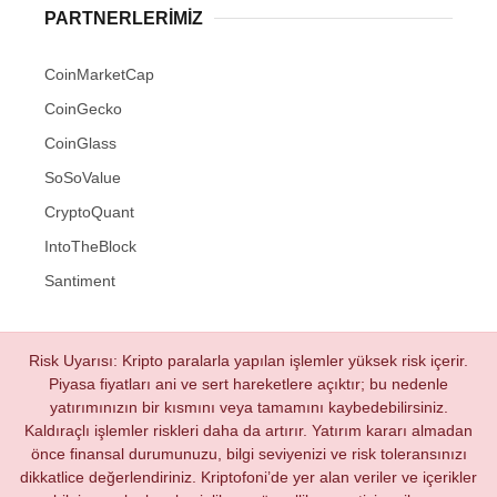
PARTNERLERIMIZ
CoinMarketCap
CoinGecko
CoinGlass
SoSoValue
CryptoQuant
IntoTheBlock
Santiment
Risk Uyarısı: Kripto paralarla yapılan işlemler yüksek risk içerir.
Piyasa fiyatları ani ve sert hareketlere açıktır; bu nedenle
yatırımınızın bir kısmını veya tamamını kaybedebilirsiniz.
Kaldıraçlı işlemler riskleri daha da artırır. Yatırım kararı almadan
önce finansal durumunuzu, bilgi seviyenizi ve risk toleransınızı
dikkatlice değerlendiriniz. Kriptofoni’de yer alan veriler ve içerikler