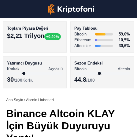
Toplam Piyasa Değeri
Pay Tablosu
Bitcoin
59,0%
$2,21 Trilyon
+0.40%
Ethereum
10,5%
Altcoinler
30,6%
KRİPTO PARA HABERLERİ
Facebook
BİTCOİN HABERLERİ
Yatırımcı Duygusu
Sezon Endeksi
Korkak
Açgözlü
Bitcoin
Altcoin
ALTCOİN HABERLERİ
30
44.8
/100
Korku
/100
AKADEMİ
Instagram
SÖZLÜK
Ana Sayfa
›
Altcoin Haberleri
Binance Altcoin KLAY
Youtube
İçin Büyük Duyuruyu
TikTok