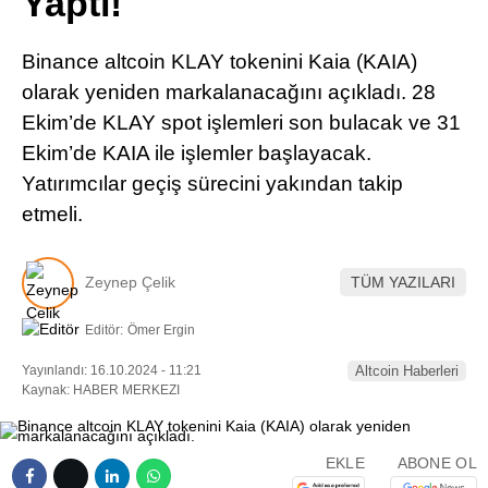
Yaptı!
Pinterest
Binance altcoin KLAY tokenini Kaia (KAIA)
LinkedIn
olarak yeniden markalanacağını açıkladı. 28
Ekim’de KLAY spot işlemleri son bulacak ve 31
Telegram
Ekim’de KAIA ile işlemler başlayacak.
Yatırımcılar geçiş sürecini yakından takip
etmeli.
Zeynep Çelik
TÜM YAZILARI
Editör:
Ömer Ergin
Yayınlandı: 16.10.2024 - 11:21
Altcoin Haberleri
Kaynak: HABER MERKEZI
EKLE
ABONE OL