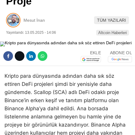
Proje
Pinterest
Mesut İnan
TÜM YAZILARI
LinkedIn
Yayınlandı: 13.05.2025 - 14:06
Altcoin Haberleri
Telegram
EKLE
ABONE OL
Kripto para dünyasında adından daha sık söz
ettiren DeFi projeleri şimdi bir yenisiyle daha
gündemde. Scallop (SCA) adlı DeFi odaklı proje
Binance’in erken keşif ve tanıtım platformu olan
Binance Alpha’ya dahil edildi. Ana borsada
listelenme anlamına gelmeyen bu hamle yine de
projeye bir görünürlük kazandırıyor. Binance Alpha
üzerinden kullanıcılar hem projeyi daha yakından