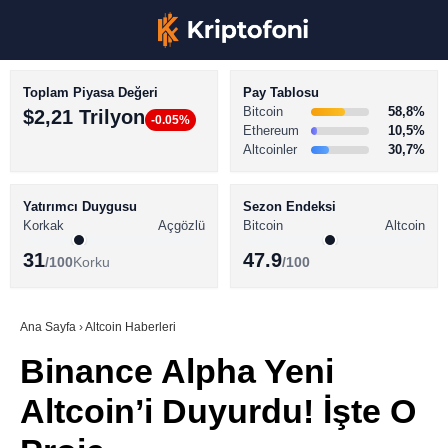
Toplam Piyasa Değeri
Pay Tablosu
Bitcoin
58,8%
$2,21 Trilyon
-0.05%
Ethereum
10,5%
Altcoinler
30,7%
KRİPTO PARA HABERLERİ
Facebook
BİTCOİN HABERLERİ
Yatırımcı Duygusu
Sezon Endeksi
Korkak
Açgözlü
Bitcoin
Altcoin
ALTCOİN HABERLERİ
31
47.9
/100
Korku
/100
AKADEMİ
Instagram
SÖZLÜK
Ana Sayfa
›
Altcoin Haberleri
Binance Alpha Yeni
Youtube
Altcoin’i Duyurdu! İşte O
TikTok