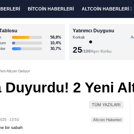
ABERLERİ
BİTCOİN HABERLERİ
ALTCOİN HABERLERİ
Tablosu
Yatırımcı Duygusu
n
58,8%
Korkak
A
eum
10,4%
25
nler
30,7%
/100
Aşırı Korku
ni Altcoin Geliyor
 Duyurdu! 2 Yeni Al
TÜM YAZILARI
025 - 13:53
Altcoin Haberleri