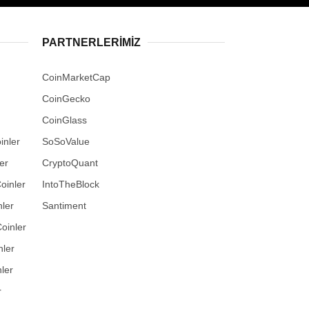
PARTNERLERIMIZ
CoinMarketCap
CoinGecko
CoinGlass
inler
SoSoValue
er
CryptoQuant
oinler
IntoTheBlock
ler
Santiment
oinler
nler
ler
r