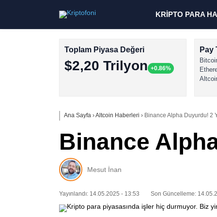
KRİPTO PARA H
Toplam Piyasa Değeri
Pay 
Bitcoi
$2,20 Trilyon
+0.86%
Ether
Altcoi
Ana Sayfa
›
Altcoin Haberleri
›
Binance Alpha Duyurdu! 2 Ye
Binance Alpha
Mesut İnan
Yayınlandı: 14.05.2025 - 13:53
Son Güncelleme: 14.05.2