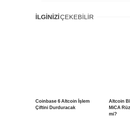
İLGİNİZİ
ÇEKEBİLİR
Coinbase 6 Altcoin İşlem
Altcoin B
Çiftini Durduracak
MiCA Rüzg
mi?