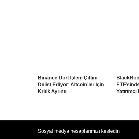
Binance Dört İşlem Çiftini
BlackRoc
Delist Ediyor: Altcoin’ler İçin
ETF’sind
Kritik Ayrıntı
Yatırımcı
Sosyal medya hesaplarımızı keşfedin