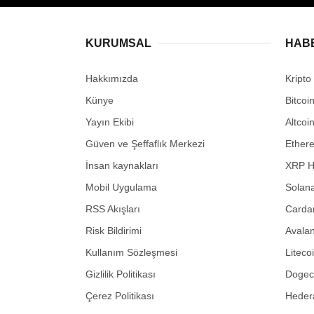
KURUMSAL
HAB
Hakkımızda
Kripto
Künye
Bitcoi
Yayın Ekibi
Altcoi
Güven ve Şeffaflık Merkezi
Ether
İnsan kaynakları
XRP H
Mobil Uygulama
Solana
RSS Akışları
Carda
Risk Bildirimi
Avalan
Kullanım Sözleşmesi
Liteco
Gizlilik Politikası
Dogeco
Çerez Politikası
Hedera