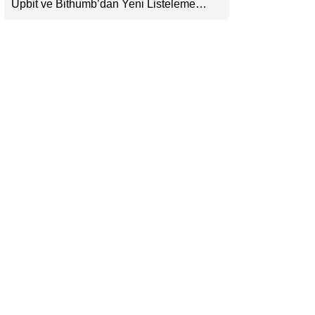
Upbit ve Bithumb’dan Yeni Listeleme
LinkedIn
Hamlesi: HOME, META2 ve USDG
Geliyor
Telegram