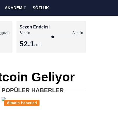
AKADEMİ
SÖZLÜK
Sezon Endeksi
çgözlü
Bitcoin
Altcoin
52.1
/100
Kripto Para Haberleri
Bitcoin Haberleri
tcoin Geliyor
Altcoin Haberleri
Ethereum Haberleri
POPÜLER HABERLER
Solana Haberleri
Altcoin Haberleri
XRP Haberleri
Memecoin Haberleri