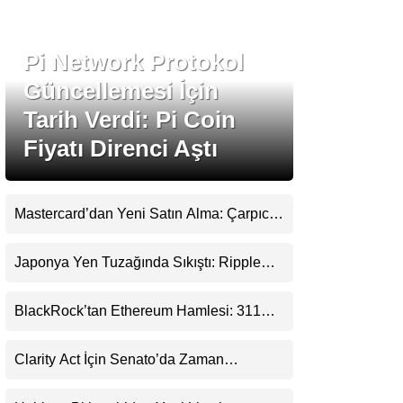
Stablecoin Haberleri
Pi Network Protokol
Güncellemesi İçin
Tarih Verdi: Pi Coin
Facebook
Fiyatı Direnci Aştı
Mastercard’dan Yeni Satın Alma: Çarpıcı
Instagram
Ripple Detayı
Japonya Yen Tuzağında Sıkıştı: Ripple
Youtube
(XRP) Üçüncü Yol Olabilir mi?
BlackRock’tan Ethereum Hamlesi: 311
TikTok
Milyar Dolarlık Nakit Serisi Zincire Taşındı
Clarity Act İçin Senato’da Zaman
Pinterest
Daralıyor