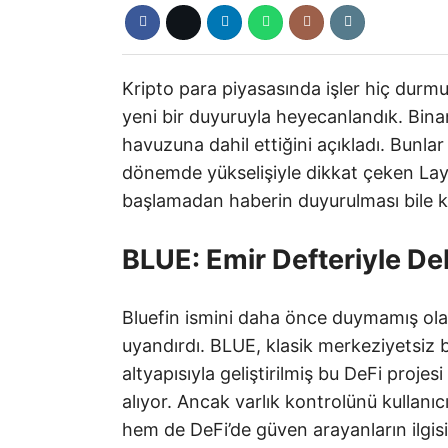
Kripto para piyasasında işler hiç durm
yeni bir duyuruyla heyecanlandık. Binan
havuzuna dahil ettiğini açıkladı. Bunla
dönemde yükselişiyle dikkat çeken Layer
başlamadan haberin duyurulması bile kul
BLUE: Emir Defteriyle DeF
Bluefin ismini daha önce duymamış olabi
uyandırdı. BLUE, klasik merkeziyetsiz b
altyapısıyla geliştirilmiş bu DeFi projes
alıyor. Ancak varlık kontrolünü kullanıc
hem de DeFi’de güven arayanların ilgisi