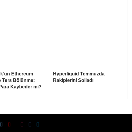
k’un Ethereum
Hyperliquid Temmuzda
e Ters Bölünme:
Rakiplerini Solladı
 Para Kaybeder mi?