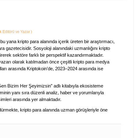
ik Editörü ve Yazar
)
bu yana kripto para alanında içerik üreten bir araştırmacı,
a gazetecisidir. Sosyoloji alanındaki uzmanlığını kripto
irerek sektöre farklı bir perspektif kazandırmaktadır.
 yazarı olarak katılmadan önce çeşitli kripto para medya
lları arasında Kriptokoin’de, 2023–2024 arasında ise
 Sen Bizim Her Şeyimizsin” adlı kitabıyla ekosisteme
iminin yanı sıra düzenli analiz, haber ve yorumlarıyla
isimleri arasında yer almaktadır.
sürdürmekte, kripto para alanında uzman görüşleriyle öne