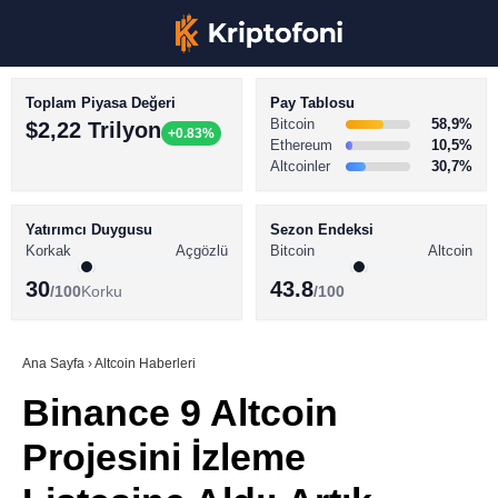
Toplam Piyasa Değeri
Pay Tablosu
Bitcoin
58,9%
$2,22 Trilyon
+0.83%
Ethereum
10,5%
Altcoinler
30,7%
KRİPTO PARA HABERLERİ
Facebook
BİTCOİN HABERLERİ
Yatırımcı Duygusu
Sezon Endeksi
Korkak
Açgözlü
Bitcoin
Altcoin
ALTCOİN HABERLERİ
30
43.8
/100
Korku
/100
AKADEMİ
Instagram
SÖZLÜK
Ana Sayfa
›
Altcoin Haberleri
Binance 9 Altcoin
Youtube
Projesini İzleme
TikTok