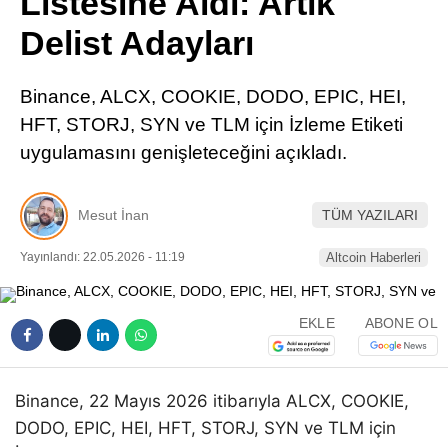
Listesine Aldı: Artık
Pinterest
Delist Adayları
LinkedIn
Binance, ALCX, COOKIE, DODO, EPIC, HEI,
HFT, STORJ, SYN ve TLM için İzleme Etiketi
Telegram
uygulamasını genişleteceğini açıkladı.
Mesut İnan
TÜM YAZILARI
Yayınlandı: 22.05.2026 - 11:19
Altcoin Haberleri
EKLE
ABONE OL
Binance, 22 Mayıs 2026 itibarıyla ALCX, COOKIE,
DODO, EPIC, HEI, HFT, STORJ, SYN ve TLM için