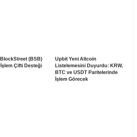
 BlockStreet (BSB)
Upbit Yeni Altcoin
İşlem Çifti Desteği
Listelemesini Duyurdu: KRW,
BTC ve USDT Paritelerinde
İşlem Görecek