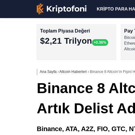
KRİPTO PARA H
Toplam Piyasa Değeri
Pay 
Bitcoi
$2,21 Trilyon
+0.36%
Ether
Altcoi
Ana Sayfa
›
Altcoin Haberleri
›
Binance 8 Altcoin’in Fişini H
Binance 8 Altc
Artık Delist Ad
Binance, ATA, A2Z, FIO, GTC, N