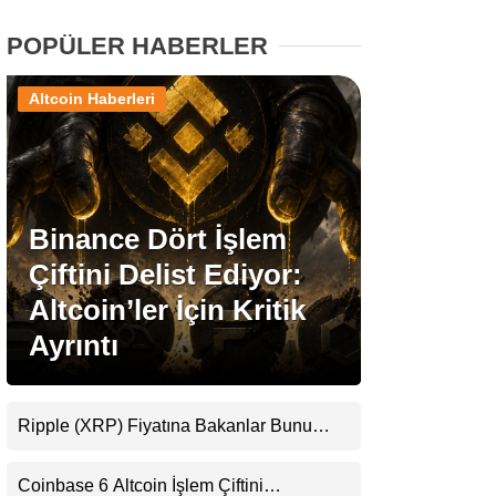
POPÜLER HABERLER
Stablecoin Haberleri
Altcoin Haberleri
Facebook
Binance Dört İşlem
Çiftini Delist Ediyor:
Instagram
Altcoin’ler İçin Kritik
Youtube
Ayrıntı
TikTok
Ripple (XRP) Fiyatına Bakanlar Bunu
Kaçırıyor: Evernorth’tan Dikkat Çeken
Pinterest
Uyarı
Coinbase 6 Altcoin İşlem Çiftini