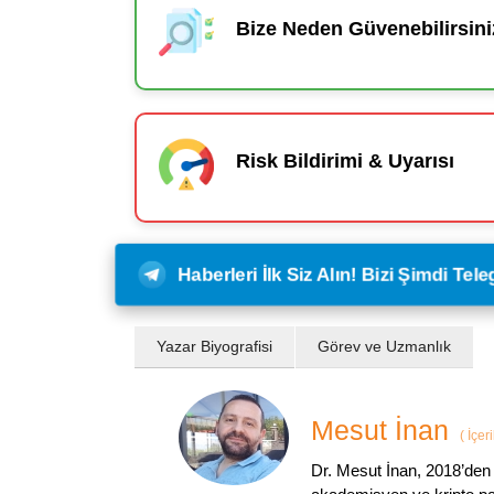
Bize Neden Güvenebilirsini
Risk Bildirimi & Uyarısı
Haberleri İlk Siz Alın! Bizi Şimdi Te
Yazar Biyografisi
Görev ve Uzmanlık
Mesut İnan
(
İçer
Dr. Mesut İnan, 2018’den 