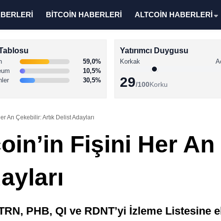
ABERLERİ
BİTCOİN HABERLERİ
ALTCOİN HABERLERİ
Tablosu
Yatırımcı Duygusu
n
59,0%
Korkak
A
eum
10,5%
29
nler
30,5%
/100
Korku
er An Çekebilir: Artık Delist Adayları
oin’in Fişini Her An 
ayları
TRN, PHB, QI ve RDNT’yi İzleme Listesine ek