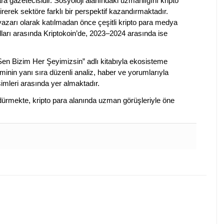
a gazetecisidir. Sosyoloji alanındaki uzmanlığını kripto
irerek sektöre farklı bir perspektif kazandırmaktadır.
 yazarı olarak katılmadan önce çeşitli kripto para medya
lları arasında Kriptokoin’de, 2023–2024 arasında ise
 Sen Bizim Her Şeyimizsin” adlı kitabıyla ekosisteme
iminin yanı sıra düzenli analiz, haber ve yorumlarıyla
isimleri arasında yer almaktadır.
sürdürmekte, kripto para alanında uzman görüşleriyle öne