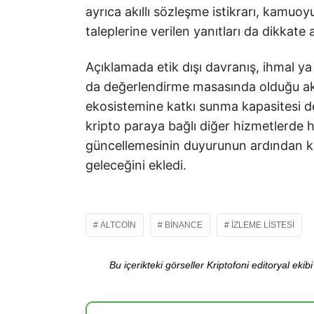
ayrıca akıllı sözleşme istikrarı, kamuoy
taleplerine verilen yanıtları da dikkate a
Açıklamada etik dışı davranış, ihmal ya
da değerlendirme masasında olduğu aktarı
ekosistemine katkı sunma kapasitesi de 
kripto paraya bağlı diğer hizmetlerde h
güncellemesinin duyurunun ardından kı
geleceğini ekledi.
ALTCOIN
BINANCE
İZLEME LISTESI
Bu içerikteki görseller Kriptofoni editoryal ek