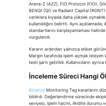
Arena-Z (A2Z), FIO Protocol (FIO), Gi
BENQI (QI) ve Radiant Capital (RDNT) o
varlıklara kıyasla daha yüksek oynaklık
kullanıldığını belirtti. Aynı açıklamada, 
standartlarını karşılayamaması halinde 
vurgulandı.
Kararın ardından yalnızca etiket görü
Margin tarafında işlem açmak isteyen kul
testi şartı getirildi. Kullanıcıların ayrı
İnceleme Süreci Hangi Ö
Binance
Monitoring Tag kararlarını düz
bildirdi. Değerlendirme sürecinde ekipler
seviyesi, işlem hacmi, likidite durumu ve