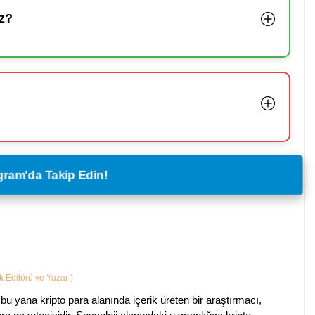
z?
legram'da Takip Edin!
ik Editörü ve Yazar
)
bu yana kripto para alanında içerik üreten bir araştırmacı,