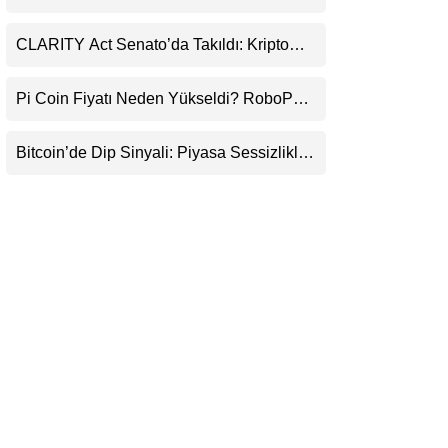
Durduracak
LinkedIn
CLARITY Act Senato’da Takıldı: Kripto
Para Piyasası 2027’yi Fiyatlıyor
Telegram
Pi Coin Fiyatı Neden Yükseldi? RoboPay
Ortaklığı ve Güncelleme İyimserliği
Destekledi
Bitcoin’de Dip Sinyali: Piyasa Sessizlikle
Sıkışıyor