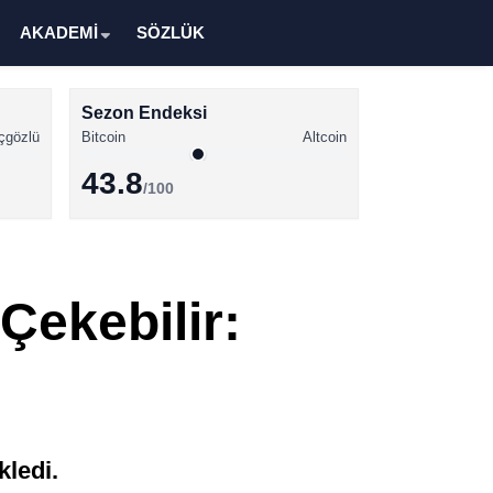
AKADEMİ
SÖZLÜK
Sezon Endeksi
çgözlü
Bitcoin
Altcoin
43.8
/100
Kripto Para Haberleri
Bitcoin Haberleri
Çekebilir:
Altcoin Haberleri
Ethereum Haberleri
Solana Haberleri
XRP Haberleri
ledi.
Memecoin Haberleri