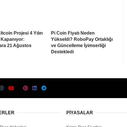
tcoin Projesi 4 Yılın
Pi Coin Fiyatı Neden
 Kapanıyor:
Yükseldi? RoboPay Ortaklığı
lara 21 Ağustos
ve Güncelleme İyimserliği
Destekledi
ERLER
PIYASALAR
 Para Haberleri
Kripto Para Fiyatları