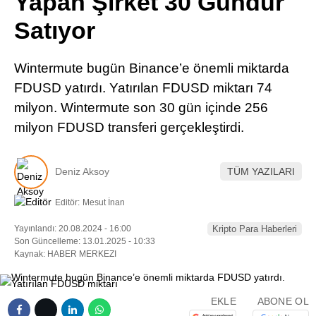
Yapan Şirket 30 Gündür
Pinterest
Satıyor
LinkedIn
Wintermute bugün Binance’e önemli miktarda
FDUSD yatırdı. Yatırılan FDUSD miktarı 74
Telegram
milyon. Wintermute son 30 gün içinde 256
milyon FDUSD transferi gerçekleştirdi.
Deniz Aksoy
TÜM YAZILARI
Editör:
Mesut İnan
Yayınlandı: 20.08.2024 - 16:00
Kripto Para Haberleri
Son Güncelleme: 13.01.2025 - 10:33
Kaynak: HABER MERKEZI
EKLE
ABONE OL