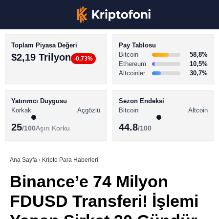
Toplam Piyasa Değeri
Pay Tablosu
Bitcoin
58,8%
$2,19 Trilyon
-0.73%
Ethereum
10,5%
Altcoinler
30,7%
KRİPTO PARA HABERLERİ
Facebook
BİTCOİN HABERLERİ
Yatırımcı Duygusu
Sezon Endeksi
Korkak
Açgözlü
Bitcoin
Altcoin
ALTCOİN HABERLERİ
25
44.8
/100
Aşırı Korku
/100
AKADEMİ
Instagram
SÖZLÜK
Ana Sayfa
›
Kripto Para Haberleri
Binance’e 74 Milyon
Youtube
FDUSD Transferi! İşlemi
TikTok