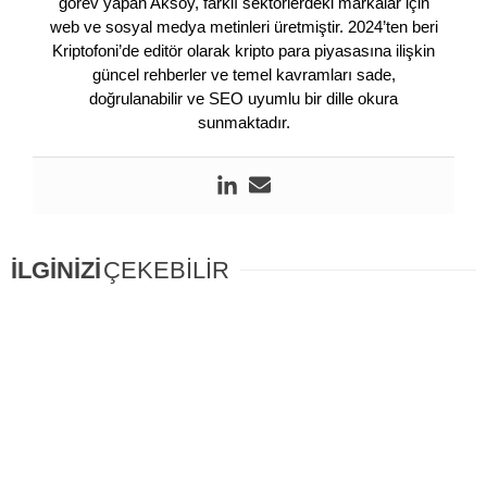
görev yapan Aksoy, farklı sektörlerdeki markalar için
web ve sosyal medya metinleri üretmiştir. 2024’ten beri
Kriptofoni’de editör olarak kripto para piyasasına ilişkin
güncel rehberler ve temel kavramları sade,
doğrulanabilir ve SEO uyumlu bir dille okura
sunmaktadır.
İLGİNİZİ
ÇEKEBİLİR