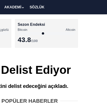
AKADEMİ
SÖZLÜK
Sezon Endeksi
çgözlü
Bitcoin
Altcoin
43.8
/100
Kripto Para Haberleri
Bitcoin Haberleri
 Delist Ediyor
Altcoin Haberleri
Ethereum Haberleri
ini delist edeceğini açıkladı.
Solana Haberleri
XRP Haberleri
POPÜLER HABERLER
Memecoin Haberleri