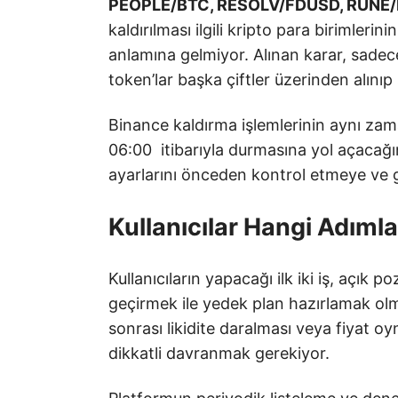
PEOPLE/BTC, RESOLV/FDUSD, RUNE
kaldırılması ilgili kripto para birimleri
anlamına gelmiyor. Alınan karar, sadece
token’lar başka çiftler üzerinden alın
Binance kaldırma işlemlerinin aynı zama
06:00 itibarıyla durmasına yol açacağın
ayarlarını önceden kontrol etmeye ve g
Kullanıcılar Hangi Adımla
Kullanıcıların yapacağı ilk iki iş, açık 
geçirmek ile yedek plan hazırlamak olmal
sonrası likidite daralması veya fiyat oyn
dikkatli davranmak gerekiyor.