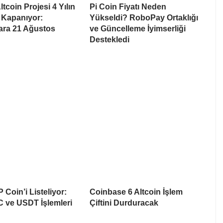
tcoin Projesi 4 Yılın
Pi Coin Fiyatı Neden
 Kapanıyor:
Yükseldi? RoboPay Ortaklığı
lara 21 Ağustos
ve Güncelleme İyimserliği
Destekledi
 Coin’i Listeliyor:
Coinbase 6 Altcoin İşlem
 ve USDT İşlemleri
Çiftini Durduracak