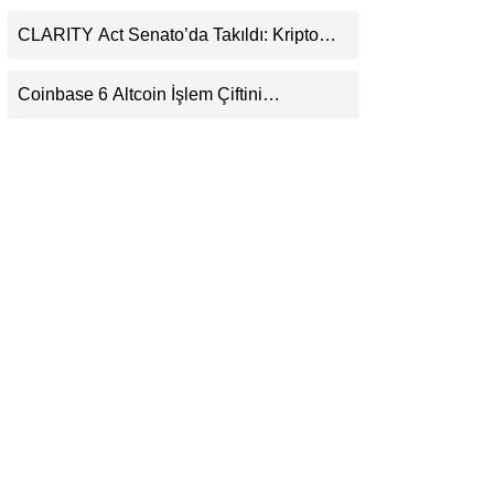
Daralıyor
LinkedIn
CLARITY Act Senato’da Takıldı: Kripto
Para Piyasası 2027’yi Fiyatlıyor
Telegram
Coinbase 6 Altcoin İşlem Çiftini
Durduracak