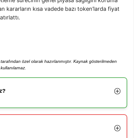
tleme sürecinin genel piyasa sağlığını koruma
an kararların kısa vadede bazı token’larda fiyat
tırlattı.
ibi tarafından özel olarak hazırlanmıştır. Kaynak gösterilmeden
kullanılamaz.
z?