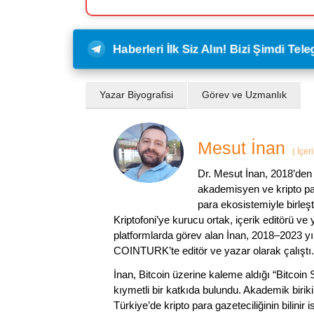
Haberleri İlk Siz Alın! Bizi Şimdi Te
Yazar Biyografisi
Görev ve Uzmanlık
Mesut İnan
(
İçer
Dr. Mesut İnan, 2018’den 
akademisyen ve kripto par
para ekosistemiyle birleşt
Kriptofoni’ye kurucu ortak, içerik editörü ve
platformlarda görev alan İnan, 2018–2023 yı
COINTURK’te editör ve yazar olarak çalıştı.
İnan, Bitcoin üzerine kaleme aldığı “Bitcoin
kıymetli bir katkıda bulundu. Akademik birik
Türkiye’de kripto para gazeteciliğinin bilinir 