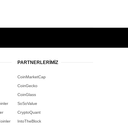
PARTNERLERIMIZ
CoinMarketCap
CoinGecko
CoinGlass
inler
SoSoValue
er
CryptoQuant
oinler
IntoTheBlock