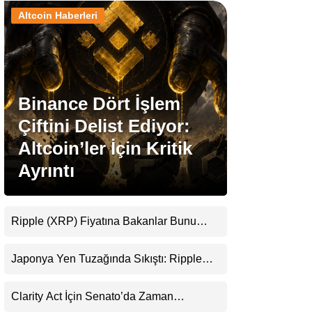
Altcoin Haberleri
Stablecoin Haberleri
Facebook
Binance Dört İşlem
Çiftini Delist Ediyor:
Altcoin’ler İçin Kritik
Ayrıntı
Instagram
Youtube
Ripple (XRP) Fiyatına Bakanlar Bunu
Kaçırıyor: Evernorth’tan Dikkat Çeken
TikTok
Uyarı
Japonya Yen Tuzağında Sıkıştı: Ripple
(XRP) Üçüncü Yol Olabilir mi?
Pinterest
Clarity Act İçin Senato’da Zaman