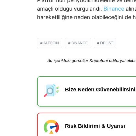
Platformun periyodik listeleme ve dene
amaçlı olduğu vurgulandı.
Binance
alın
hareketliliğine neden olabileceğini de ha
ALTCOIN
BINANCE
DELIST
Bu içerikteki görseller Kriptofoni editoryal ek
Bize Neden Güvenebilirsini
Risk Bildirimi & Uyarısı