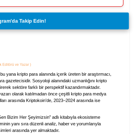
legram'da Takip Edin!
ik Editörü ve Yazar
)
bu yana kripto para alanında içerik üreten bir araştırmacı,
a gazetecisidir. Sosyoloji alanındaki uzmanlığını kripto
irerek sektöre farklı bir perspektif kazandırmaktadır.
 yazarı olarak katılmadan önce çeşitli kripto para medya
lları arasında Kriptokoin’de, 2023–2024 arasında ise
 Sen Bizim Her Şeyimizsin” adlı kitabıyla ekosisteme
iminin yanı sıra düzenli analiz, haber ve yorumlarıyla
isimleri arasında yer almaktadır.