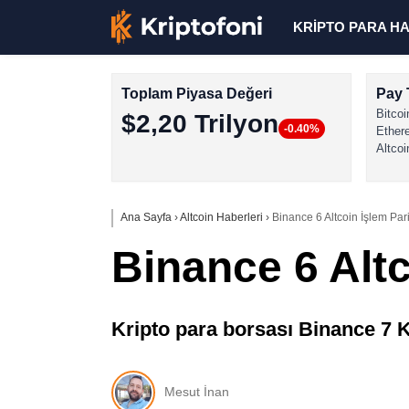
KRİPTO PARA H
Toplam Piyasa Değeri
Pay 
Bitcoi
$2,20 Trilyon
-0.40%
Ether
Altcoi
Ana Sayfa
›
Altcoin Haberleri
›
Binance 6 Altcoin İşlem Pari
Binance 6 Altc
Kripto para borsası Binance 7 Kas
Mesut İnan