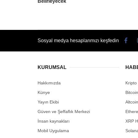
Belirleyecek
Sosyal medya hesaplarımızı keşfedin
KURUMSAL
HAB
Hakkımızda
Kripto
Künye
Bitcoi
Yayın Ekibi
Altcoi
Güven ve Şeffaflık Merkezi
Ether
İnsan kaynakları
XRP H
Mobil Uygulama
Solana