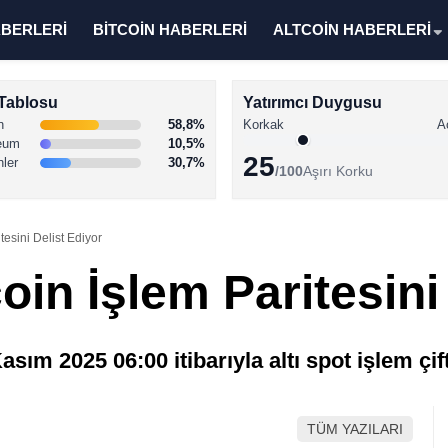
ABERLERİ
BİTCOİN HABERLERİ
ALTCOİN HABERLERİ
Tablosu
Yatırımcı Duygusu
n
58,8%
Korkak
A
eum
10,5%
25
nler
30,7%
/100
Aşırı Korku
tesini Delist Ediyor
oin İşlem Paritesini
ım 2025 06:00 itibarıyla altı spot işlem çift
TÜM YAZILARI