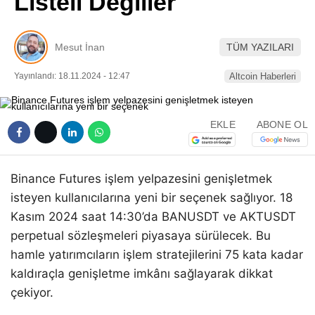
Listeli Değiller
Pinterest
Mesut İnan
TÜM YAZILARI
LinkedIn
Yayınlandı: 18.11.2024 - 12:47
Altcoin Haberleri
Telegram
EKLE
ABONE OL
Binance Futures işlem yelpazesini genişletmek
isteyen kullanıcılarına yeni bir seçenek sağlıyor. 18
Kasım 2024 saat 14:30’da BANUSDT ve AKTUSDT
perpetual sözleşmeleri piyasaya sürülecek. Bu
hamle yatırımcıların işlem stratejilerini 75 kata kadar
kaldıraçla genişletme imkânı sağlayarak dikkat
çekiyor.