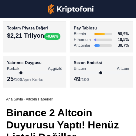
Toplam Piyasa Değeri
Pay Tablosu
Bitcoin
58,9%
$2,21 Trilyon
+0.66%
Ethereum
10,5%
Altcoinler
30,7%
KRİPTO PARA HABERLERİ
Facebook
BİTCOİN HABERLERİ
Yatırımcı Duygusu
Sezon Endeksi
Korkak
Açgözlü
Bitcoin
Altcoin
ALTCOİN HABERLERİ
25
49
/100
Aşırı Korku
/100
AKADEMİ
Instagram
SÖZLÜK
Ana Sayfa
›
Altcoin Haberleri
Binance 2 Altcoin
Youtube
Duyurusu Yaptı! Henüz
TikTok