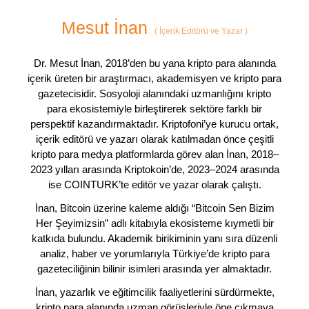
Mesut İnan
(
İçerik Editörü ve Yazar
)
Dr. Mesut İnan, 2018’den bu yana kripto para alanında
içerik üreten bir araştırmacı, akademisyen ve kripto para
gazetecisidir. Sosyoloji alanındaki uzmanlığını kripto
para ekosistemiyle birleştirerek sektöre farklı bir
perspektif kazandırmaktadır. Kriptofoni’ye kurucu ortak,
içerik editörü ve yazarı olarak katılmadan önce çeşitli
kripto para medya platformlarda görev alan İnan, 2018–
2023 yılları arasında Kriptokoin’de, 2023–2024 arasında
ise COINTURK’te editör ve yazar olarak çalıştı.
İnan, Bitcoin üzerine kaleme aldığı “Bitcoin Sen Bizim
Her Şeyimizsin” adlı kitabıyla ekosisteme kıymetli bir
katkıda bulundu. Akademik birikiminin yanı sıra düzenli
analiz, haber ve yorumlarıyla Türkiye’de kripto para
gazeteciliğinin bilinir isimleri arasında yer almaktadır.
İnan, yazarlık ve eğitimcilik faaliyetlerini sürdürmekte,
kripto para alanında uzman görüşleriyle öne çıkmaya