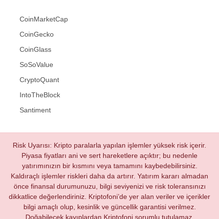
CoinMarketCap
CoinGecko
CoinGlass
SoSoValue
CryptoQuant
IntoTheBlock
Santiment
Risk Uyarısı: Kripto paralarla yapılan işlemler yüksek risk içerir.
Piyasa fiyatları ani ve sert hareketlere açıktır; bu nedenle
yatırımınızın bir kısmını veya tamamını kaybedebilirsiniz.
Kaldıraçlı işlemler riskleri daha da artırır. Yatırım kararı almadan
önce finansal durumunuzu, bilgi seviyenizi ve risk toleransınızı
dikkatlice değerlendiriniz. Kriptofoni’de yer alan veriler ve içerikler
bilgi amaçlı olup, kesinlik ve güncellik garantisi verilmez.
Doğabilecek kayıplardan Kriptofoni sorumlu tutulamaz.