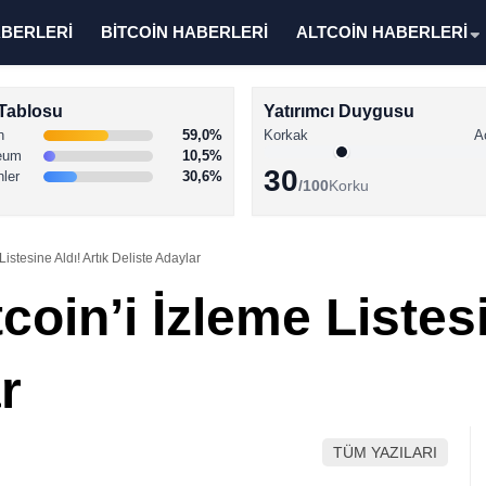
ABERLERİ
BİTCOİN HABERLERİ
ALTCOİN HABERLERİ
Tablosu
Yatırımcı Duygusu
n
59,0%
Korkak
A
eum
10,5%
30
nler
30,6%
/100
Korku
istesine Aldı! Artık Deliste Adaylar
coin’i İzleme Listesi
r
TÜM YAZILARI