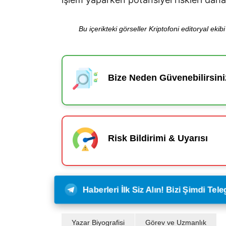
Bu içerikteki görseller Kriptofoni editoryal ek
Bize Neden Güvenebilirsini
Risk Bildirimi & Uyarısı
Haberleri İlk Siz Alın! Bizi Şimdi Te
Yazar Biyografisi
Görev ve Uzmanlık