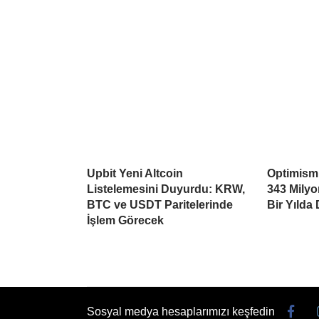
Upbit Yeni Altcoin
Optimism’
Listelemesini Duyurdu: KRW,
343 Mily
BTC ve USDT Paritelerinde
Bir Yılda
İşlem Görecek
Sosyal medya hesaplarımızı keşfedin