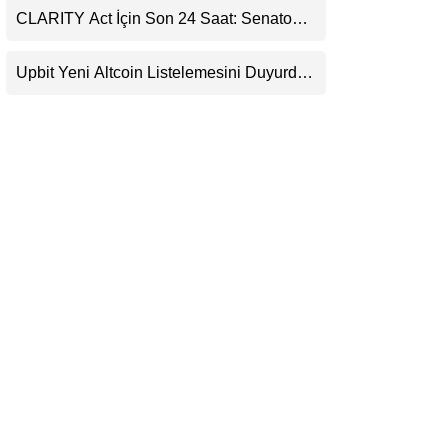
CLARITY Act İçin Son 24 Saat: Senato
LinkedIn
Matematiği Kripto Para Piyasasının
Beklentisini Bozabilir
Upbit Yeni Altcoin Listelemesini Duyurdu:
Telegram
KRW, BTC ve USDT Paritelerinde İşlem
Görecek