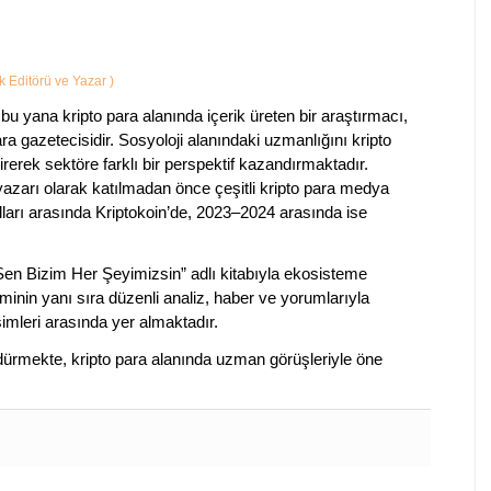
ik Editörü ve Yazar
)
bu yana kripto para alanında içerik üreten bir araştırmacı,
a gazetecisidir. Sosyoloji alanındaki uzmanlığını kripto
irerek sektöre farklı bir perspektif kazandırmaktadır.
 yazarı olarak katılmadan önce çeşitli kripto para medya
lları arasında Kriptokoin’de, 2023–2024 arasında ise
 Sen Bizim Her Şeyimizsin” adlı kitabıyla ekosisteme
iminin yanı sıra düzenli analiz, haber ve yorumlarıyla
isimleri arasında yer almaktadır.
sürdürmekte, kripto para alanında uzman görüşleriyle öne