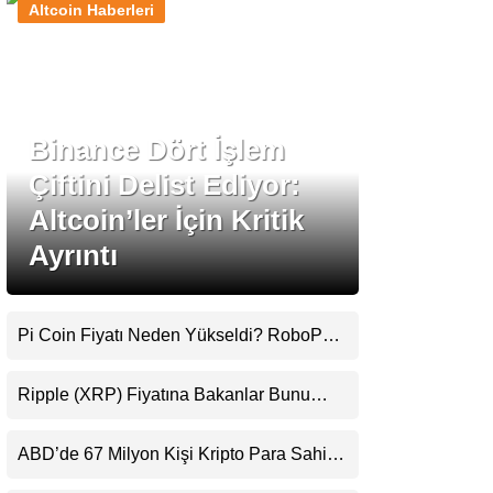
Altcoin Haberleri
Stablecoin Haberleri
Binance Dört İşlem
Facebook
Çiftini Delist Ediyor:
Altcoin’ler İçin Kritik
Ayrıntı
Instagram
Youtube
Pi Coin Fiyatı Neden Yükseldi? RoboPay
Ortaklığı ve Güncelleme İyimserliği
Destekledi
TikTok
Ripple (XRP) Fiyatına Bakanlar Bunu
Kaçırıyor: Evernorth’tan Dikkat Çeken
Uyarı
Pinterest
ABD’de 67 Milyon Kişi Kripto Para Sahibi:
Ripple’dan “Eski Algılar Yıkıldı” Mesajı