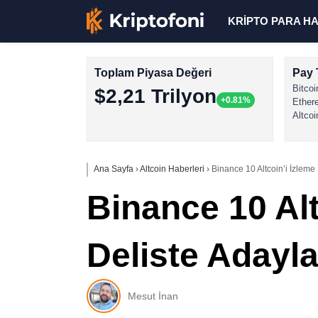
KRİPTO PARA H
Toplam Piyasa Değeri
Pay 
Bitcoi
$2,21 Trilyon
+0.81%
Ether
Altcoi
Ana Sayfa
›
Altcoin Haberleri
›
Binance 10 Altcoin’i İzleme L
Binance 10 Alt
Deliste Adayla
Mesut İnan