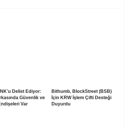
NK’u Delist Ediyor:
Bithumb, BlockStreet (BSB)
rkasında Güvenlik ve
İçin KRW İşlem Çifti Desteği
Endişeleri Var
Duyurdu