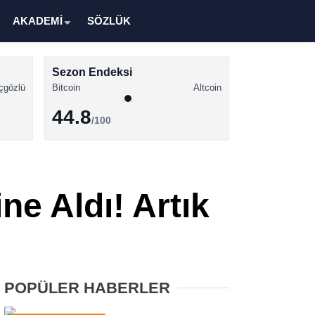
AKADEMİ
SÖZLÜK
Sezon Endeksi
çgözlü
Bitcoin
Altcoin
44.8
/100
Kripto Para Haberleri
Bitcoin Haberleri
ne Aldı! Artık
Altcoin Haberleri
Ethereum Haberleri
Solana Haberleri
POPÜLER HABERLER
XRP Haberleri
Memecoin Haberleri