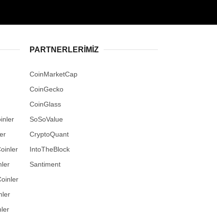
PARTNERLERIMIZ
CoinMarketCap
CoinGecko
CoinGlass
inler
SoSoValue
er
CryptoQuant
oinler
IntoTheBlock
ler
Santiment
oinler
nler
ler