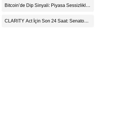
Destekledi
Bitcoin’de Dip Sinyali: Piyasa Sessizlikle
LinkedIn
Sıkışıyor
CLARITY Act İçin Son 24 Saat: Senato
Telegram
Matematiği Kripto Para Piyasasının
Beklentisini Bozabilir