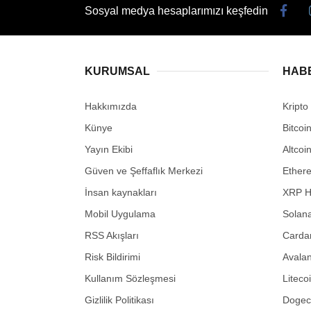
Sosyal medya hesaplarımızı keşfedin
KURUMSAL
HAB
Hakkımızda
Kripto
Künye
Bitcoi
Yayın Ekibi
Altcoi
Güven ve Şeffaflık Merkezi
Ether
İnsan kaynakları
XRP H
Mobil Uygulama
Solana
RSS Akışları
Carda
Risk Bildirimi
Avalan
Kullanım Sözleşmesi
Liteco
Gizlilik Politikası
Dogeco