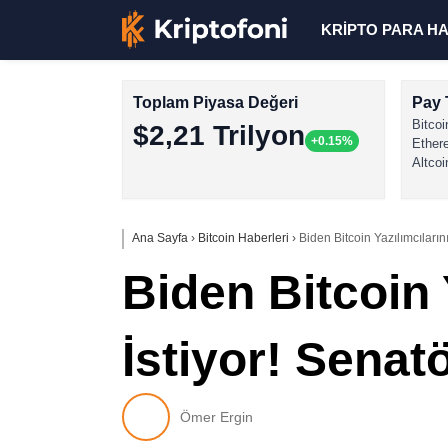
KRİPTO PARA H
Toplam Piyasa Değeri
Pay 
Bitcoi
$2,21 Trilyon
+0.15%
Ether
Altcoi
Ana Sayfa
›
Bitcoin Haberleri
›
Biden Bitcoin Yazılımcıları
Biden Bitcoin 
İstiyor! Senat
Ömer Ergin