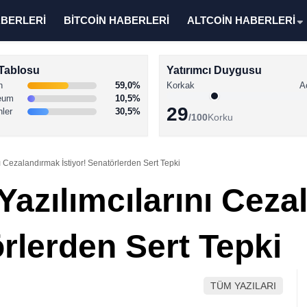
ABERLERİ
BİTCOİN HABERLERİ
ALTCOİN HABERLERİ
Tablosu
Yatırımcı Duygusu
n
59,0%
Korkak
A
eum
10,5%
29
nler
30,5%
/100
Korku
nı Cezalandırmak İstiyor! Senatörlerden Sert Tepki
Yazılımcılarını Cez
örlerden Sert Tepki
TÜM YAZILARI