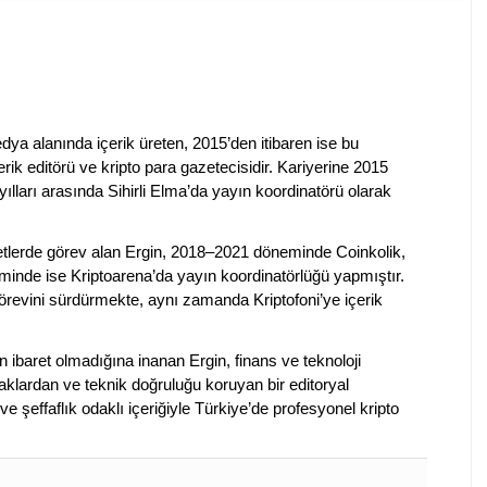
dya alanında içerik üreten, 2015’den itibaren ise bu
erik editörü ve kripto para gazetecisidir. Kariyerine 2015
ılları arasında Sihirli Elma’da yayın koordinatörü olarak
rketlerde görev alan Ergin, 2018–2021 döneminde Coinkolik,
nde ise Kriptoarena’da yayın koordinatörlüğü yapmıştır.
evini sürdürmekte, aynı zamanda Kriptofoni’ye içerik
en ibaret olmadığına inanan Ergin, finans ve teknoloji
klardan ve teknik doğruluğu koruyan bir editoryal
ve şeffaflık odaklı içeriğiyle Türkiye’de profesyonel kripto