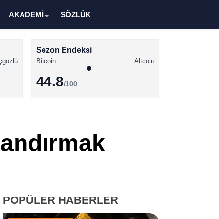
AKADEMİ
SÖZLÜK
Sezon Endeksi
çgözlü
Bitcoin
Altcoin
44.8
/100
Kripto Para Haberleri
Bitcoin Haberleri
alandırmak
Altcoin Haberleri
Ethereum Haberleri
Solana Haberleri
POPÜLER HABERLER
XRP Haberleri
Memecoin Haberleri