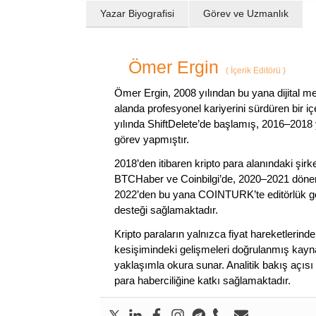
Yazar Biyografisi
Görev ve Uzmanlık
Ömer Ergin
(
İçerik Editörü
)
Ömer Ergin, 2008 yılından bu yana dijital me
alanda profesyonel kariyerini sürdüren bir iç
yılında ShiftDelete’de başlamış, 2016–2018 y
görev yapmıştır.
2018’den itibaren kripto para alanındaki şi
BTCHaber ve Coinbilgi’de, 2020–2021 dönemi
2022’den bu yana COINTURK’te editörlük gör
desteği sağlamaktadır.
Kripto paraların yalnızca fiyat hareketlerind
kesişimindeki gelişmeleri doğrulanmış kayna
yaklaşımla okura sunar. Analitik bakış açısı 
para haberciliğine katkı sağlamaktadır.