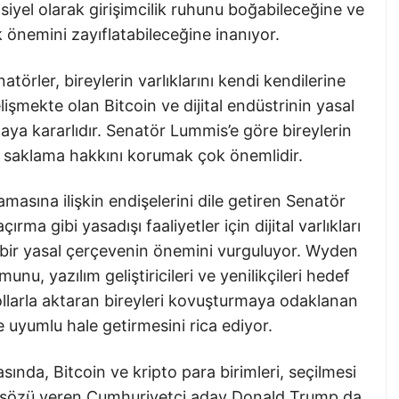
nsiyel olarak girişimcilik ruhunu boğabileceğine ve
önemini zayıflatabileceğine inanıyor.
rler, bireylerin varlıklarını kendi kendilerine
işmekte olan Bitcoin ve dijital endüstrinin yasal
aya kararlıdır. Senatör Lummis’e göre bireylerin
da saklama hakkını korumak çok önemlidir.
masına ilişkin endişelerini dile getiren Senatör
a gibi yasadışı faaliyetler için dijital varlıkları
 bir yasal çerçevenin önemini vurguluyor. Wyden
u, yazılım geliştiricileri ve yenilikçileri hedef
 yollarla aktaran bireyleri kovuşturmaya odaklanan
e uyumlu hale getirmesini rica ediyor.
asında, Bitcoin ve kripto para birimleri, seçilmesi
me sözü veren Cumhuriyetçi aday Donald Trump da