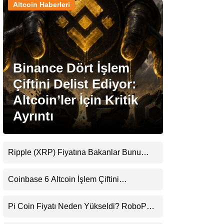
Altcoin Haberleri
Stablecoin Haberleri
Binance Dört İşlem
Facebook
Çiftini Delist Ediyor:
Altcoin’ler İçin Kritik
Ayrıntı
Instagram
Youtube
Ripple (XRP) Fiyatına Bakanlar Bunu
Kaçırıyor: Evernorth’tan Dikkat Çeken
Uyarı
TikTok
Coinbase 6 Altcoin İşlem Çiftini
Durduracak
Pinterest
Pi Coin Fiyatı Neden Yükseldi? RoboPay
Ortaklığı ve Güncelleme İyimserliği