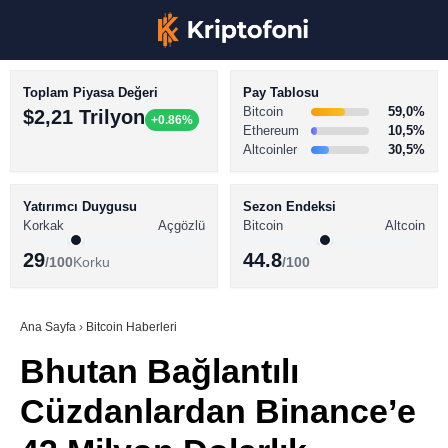
Toplam Piyasa Değeri
Pay Tablosu
Bitcoin
59,0%
$2,21 Trilyon
+0.86%
Ethereum
10,5%
Altcoinler
30,5%
KRİPTO PARA HABERLERİ
Facebook
BİTCOİN HABERLERİ
Yatırımcı Duygusu
Sezon Endeksi
Korkak
Açgözlü
Bitcoin
Altcoin
ALTCOİN HABERLERİ
29
44.8
/100
Korku
/100
AKADEMİ
Instagram
SÖZLÜK
Ana Sayfa
›
Bitcoin Haberleri
Bhutan Bağlantılı
Youtube
Cüzdanlardan Binance’e
TikTok