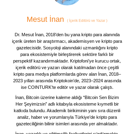
Mesut İnan
(
İçerik Editörü ve Yazar
)
Dr. Mesut İnan, 2018’den bu yana kripto para alanında
içerik üreten bir araştırmacı, akademisyen ve kripto para
gazetecisidir. Sosyoloji alanındaki uzmanlığını kripto
para ekosistemiyle birleştirerek sektöre farklı bir
perspektif kazandırmaktadır. Kriptofoni’ye kurucu ortak,
içerik editörü ve yazarı olarak katılmadan önce çeşitli
kripto para medya platformlarda görev alan İnan, 2018–
2023 yılları arasında Kriptokoin’de, 2023–2024 arasında
ise COINTURK’te editör ve yazar olarak çalıştı.
İnan, Bitcoin üzerine kaleme aldığı “Bitcoin Sen Bizim
Her Şeyimizsin” adlı kitabıyla ekosisteme kıymetli bir
katkıda bulundu. Akademik birikiminin yanı sıra düzenli
analiz, haber ve yorumlarıyla Türkiye’de kripto para
gazeteciliğinin bilinir isimleri arasında yer almaktadır.
İnan, yazarlık ve eğitimcilik faaliyetlerini sürdürmekte,