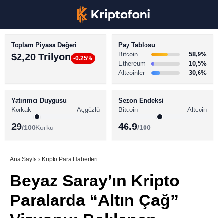
Toplam Piyasa Değeri
Pay Tablosu
Bitcoin
58,9%
$2,20 Trilyon
-0.25%
Ethereum
10,5%
Altcoinler
30,6%
KRİPTO PARA HABERLERİ
Facebook
BİTCOİN HABERLERİ
Yatırımcı Duygusu
Sezon Endeksi
Korkak
Açgözlü
Bitcoin
Altcoin
ALTCOİN HABERLERİ
29
46.9
/100
Korku
/100
AKADEMİ
Instagram
SÖZLÜK
Ana Sayfa
›
Kripto Para Haberleri
Beyaz Saray’ın Kripto
Youtube
Paralarda “Altın Çağ”
TikTok