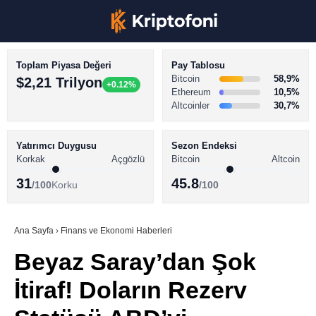
Toplam Piyasa Değeri
Pay Tablosu
Bitcoin
58,9%
$2,21 Trilyon
+0.12%
Ethereum
10,5%
Altcoinler
30,7%
KRİPTO PARA HABERLERİ
Facebook
BİTCOİN HABERLERİ
Yatırımcı Duygusu
Sezon Endeksi
Korkak
Açgözlü
Bitcoin
Altcoin
ALTCOİN HABERLERİ
31
45.8
/100
Korku
/100
AKADEMİ
Instagram
SÖZLÜK
Ana Sayfa
›
Finans ve Ekonomi Haberleri
Beyaz Saray’dan Şok
Youtube
İtiraf! Doların Rezerv
TikTok