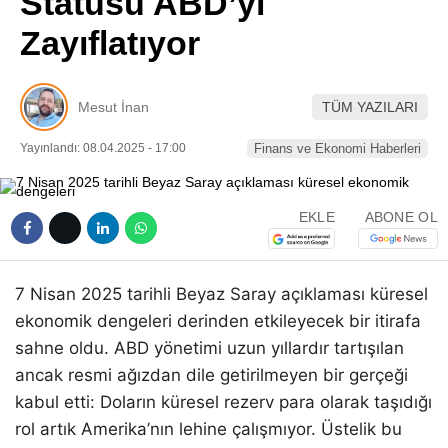
Statüsü ABD’yi
Pinterest
Zayıflatıyor
LinkedIn
Mesut İnan
TÜM YAZILARI
Telegram
Yayınlandı: 08.04.2025 - 17:00
Finans ve Ekonomi Haberleri
EKLE
ABONE OL
7 Nisan 2025 tarihli Beyaz Saray açıklaması küresel
ekonomik dengeleri derinden etkileyecek bir itirafa
sahne oldu. ABD yönetimi uzun yıllardır tartışılan
ancak resmi ağızdan dile getirilmeyen bir gerçeği
kabul etti: Doların küresel rezerv para olarak taşıdığı
rol artık Amerika’nın lehine çalışmıyor. Üstelik bu