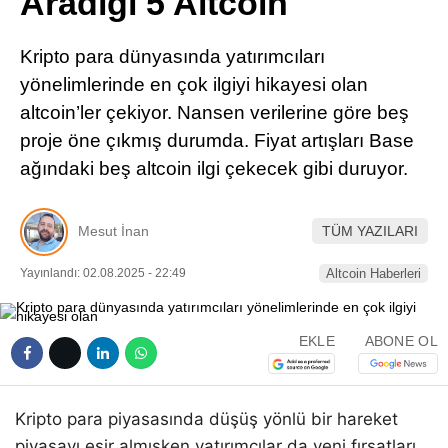
Aradığı 5 Altcoin
Pinterest
Kripto para dünyasında yatırımcıları
LinkedIn
yönelimlerinde en çok ilgiyi hikayesi olan
altcoin’ler çekiyor. Nansen verilerine göre beş
Telegram
proje öne çıkmış durumda. Fiyat artışları Base
ağındaki beş altcoin ilgi çekecek gibi duruyor.
Mesut İnan
TÜM YAZILARI
Yayınlandı: 02.08.2025 - 22:49
Altcoin Haberleri
EKLE
ABONE OL
Kripto para piyasasında düşüş yönlü bir hareket
piyasayı esir almışken yatırımcılar da yeni fırsatları