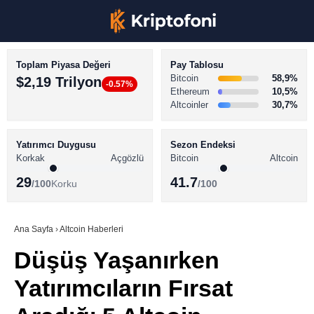
Toplam Piyasa Değeri
Pay Tablosu
Bitcoin
58,9%
$2,19 Trilyon
-0.57%
Ethereum
10,5%
Altcoinler
30,7%
KRİPTO PARA HABERLERİ
Facebook
BİTCOİN HABERLERİ
Yatırımcı Duygusu
Sezon Endeksi
Korkak
Açgözlü
Bitcoin
Altcoin
ALTCOİN HABERLERİ
29
41.7
/100
Korku
/100
AKADEMİ
Instagram
SÖZLÜK
Ana Sayfa
›
Altcoin Haberleri
Düşüş Yaşanırken
Youtube
Yatırımcıların Fırsat
TikTok