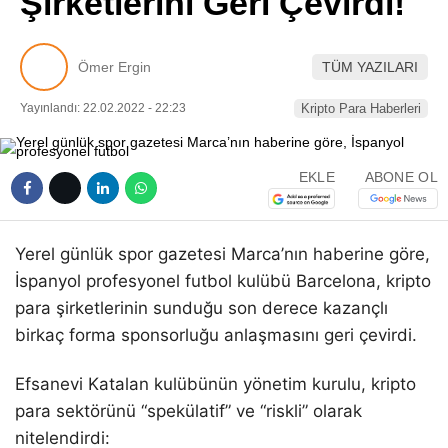
Şirketlerini Geri Çevirdi!
Pinterest
Ömer Ergin
TÜM YAZILARI
LinkedIn
Yayınlandı: 22.02.2022 - 22:23
Kripto Para Haberleri
Telegram
EKLE
ABONE OL
Yerel günlük spor gazetesi Marca’nın haberine göre,
İspanyol profesyonel futbol kulübü Barcelona, ​​kripto
para şirketlerinin sunduğu son derece kazançlı
birkaç forma sponsorluğu anlaşmasını geri çevirdi.
Efsanevi Katalan kulübünün yönetim kurulu, kripto
para sektörünü “spekülatif” ve “riskli” olarak
nitelendirdi: