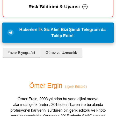
Risk Bildirimi & Uyarısı
Haberleri İlk Siz Alın! Bizi Şimdi Telegram'da
Takip Edin!
Yazar Biyografisi
Görev ve Uzmanlık
Ömer Ergin
(
İçerik Editörü
)
Ömer Ergin, 2008 yılından bu yana dijital medya
alanında içerik üreten, 2015’den itibaren ise bu alanda
profesyonel kariyerini sürdüren bir içerik editörü ve kripto
para gazetecisidir. Kariyerine 2015 yılında ShiftDelete’de