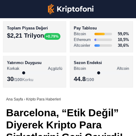
Toplam Piyasa Değeri
Pay Tablosu
Bitcoin
59,0%
$2,21 Trilyon
+0.79%
Ethereum
10,5%
Altcoinler
30,6%
KRİPTO PARA HABERLERİ
Facebook
BİTCOİN HABERLERİ
Yatırımcı Duygusu
Sezon Endeksi
Korkak
Açgözlü
Bitcoin
Altcoin
ALTCOİN HABERLERİ
30
44.8
/100
Korku
/100
AKADEMİ
Instagram
SÖZLÜK
Ana Sayfa
›
Kripto Para Haberleri
Barcelona, “Etik Değil”
Youtube
Diyerek Kripto Para
TikTok