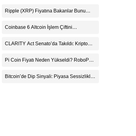
LinkedIn
Ripple (XRP) Fiyatına Bakanlar Bunu
Kaçırıyor: Evernorth’tan Dikkat Çeken
Telegram
Uyarı
Coinbase 6 Altcoin İşlem Çiftini
Durduracak
CLARITY Act Senato’da Takıldı: Kripto
Para Piyasası 2027’yi Fiyatlıyor
Pi Coin Fiyatı Neden Yükseldi? RoboPay
Ortaklığı ve Güncelleme İyimserliği
Destekledi
Bitcoin’de Dip Sinyali: Piyasa Sessizlikle
Sıkışıyor