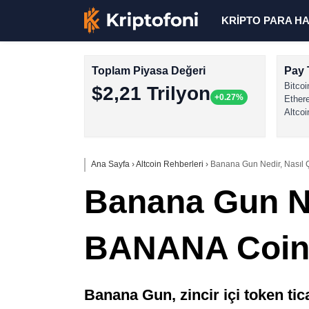
KRİPTO PARA H
Toplam Piyasa Değeri
Pay 
Bitcoi
$2,21 Trilyon
+0.27%
Ether
Altcoi
Ana Sayfa
›
Altcoin Rehberleri
›
Banana Gun Nedir, Nasıl 
Banana Gun Ned
BANANA Coin 
Banana Gun, zincir içi token tica