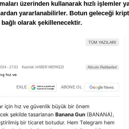
aları üzerinden kullanarak hızlı işlemler y
lardan yararlanabilirler. Botun geleceği krip
bağlı olarak şekillenecektir.
TÜM YAZILARI
024 - 17:01
Kaynak: HABER MERKEZI
Altcoin Rehberleri
EKLE
ABONE OL
ar için hız ve güvenlik büyük bir önem
ecek şekilde tasarlanan
Banana Gun
(BANANA),
geliştirilmiş bir ticaret botudur. Hem Telegram hem