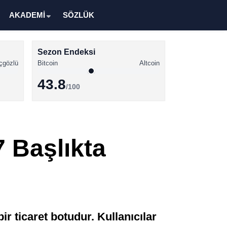
AKADEMİ
SÖZLÜK
Sezon Endeksi
çgözlü
Bitcoin
Altcoin
43.8
/100
Kripto Para Haberleri
Bitcoin Haberleri
7 Başlıkta
Altcoin Haberleri
Ethereum Haberleri
Solana Haberleri
XRP Haberleri
ir ticaret botudur. Kullanıcılar
Memecoin Haberleri