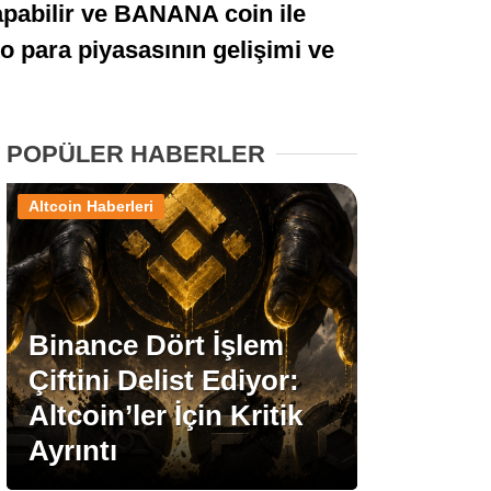
apabilir ve BANANA coin ile
Stablecoin Haberleri
to para piyasasının gelişimi ve
Facebook
POPÜLER HABERLER
Altcoin Haberleri
Instagram
Youtube
Binance Dört İşlem
Çiftini Delist Ediyor:
TikTok
Altcoin’ler İçin Kritik
Ayrıntı
Pinterest