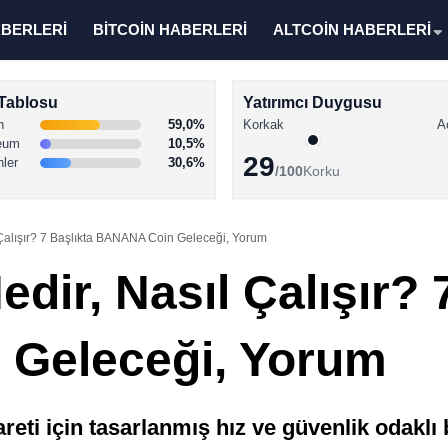
ABERLERİ
BİTCOİN HABERLERİ
ALTCOİN HABERLERİ
Tablosu
Yatırımcı Duygusu
n
59,0%
Korkak
A
eum
10,5%
29
nler
30,6%
/100
Korku
Çalışır? 7 Başlıkta BANANA Coin Geleceği, Yorum
ir, Nasıl Çalışır? 
Geleceği, Yorum
reti için tasarlanmış hız ve güvenlik odaklı b