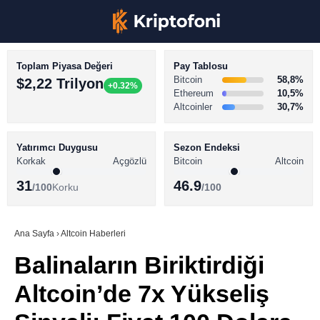
Toplam Piyasa Değeri
Pay Tablosu
Bitcoin
58,8%
$2,22 Trilyon
+0.32%
Ethereum
10,5%
Altcoinler
30,7%
KRİPTO PARA HABERLERİ
Facebook
BİTCOİN HABERLERİ
Yatırımcı Duygusu
Sezon Endeksi
Korkak
Açgözlü
Bitcoin
Altcoin
ALTCOİN HABERLERİ
31
46.9
/100
Korku
/100
AKADEMİ
Instagram
SÖZLÜK
Ana Sayfa
›
Altcoin Haberleri
Balinaların Biriktirdiği
Youtube
Altcoin’de 7x Yükseliş
TikTok