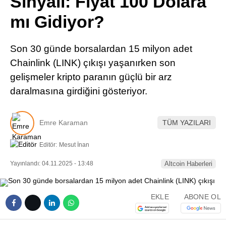
Sinyali: Fiyat 100 Dolara
Pinterest
mı Gidiyor?
LinkedIn
Son 30 günde borsalardan 15 milyon adet
Chainlink (LINK) çıkışı yaşanırken son
Telegram
gelişmeler kripto paranın güçlü bir arz
daralmasına girdiğini gösteriyor.
Emre Karaman
TÜM YAZILARI
Editör:
Mesut İnan
Yayınlandı: 04.11.2025 - 13:48
Altcoin Haberleri
EKLE
ABONE OL