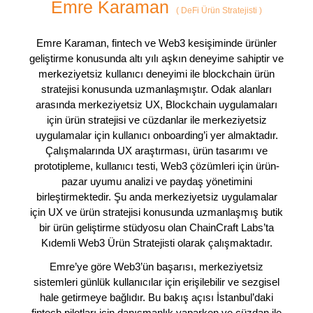
Emre Karaman
(
DeFi Ürün Stratejisti
)
Emre Karaman, fintech ve Web3 kesişiminde ürünler
geliştirme konusunda altı yılı aşkın deneyime sahiptir ve
merkeziyetsiz kullanıcı deneyimi ile blockchain ürün
stratejisi konusunda uzmanlaşmıştır. Odak alanları
arasında merkeziyetsiz UX, Blockchain uygulamaları
için ürün stratejisi ve cüzdanlar ile merkeziyetsiz
uygulamalar için kullanıcı onboarding’i yer almaktadır.
Çalışmalarında UX araştırması, ürün tasarımı ve
prototipleme, kullanıcı testi, Web3 çözümleri için ürün-
pazar uyumu analizi ve paydaş yönetimini
birleştirmektedir. Şu anda merkeziyetsiz uygulamalar
için UX ve ürün stratejisi konusunda uzmanlaşmış butik
bir ürün geliştirme stüdyosu olan ChainCraft Labs’ta
Kıdemli Web3 Ürün Stratejisti olarak çalışmaktadır.
Emre’ye göre Web3’ün başarısı, merkeziyetsiz
sistemleri günlük kullanıcılar için erişilebilir ve sezgisel
hale getirmeye bağlıdır. Bu bakış açısı İstanbul’daki
fintech pilotları için danışmanlık yaparken ve cüzdan ile