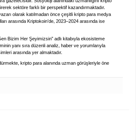
a gazetecisidir. Sosyoloji alanındaki uzmanlığını kripto
irerek sektöre farklı bir perspektif kazandırmaktadır.
 yazarı olarak katılmadan önce çeşitli kripto para medya
lları arasında Kriptokoin’de, 2023–2024 arasında ise
 Sen Bizim Her Şeyimizsin” adlı kitabıyla ekosisteme
iminin yanı sıra düzenli analiz, haber ve yorumlarıyla
isimleri arasında yer almaktadır.
sürdürmekte, kripto para alanında uzman görüşleriyle öne