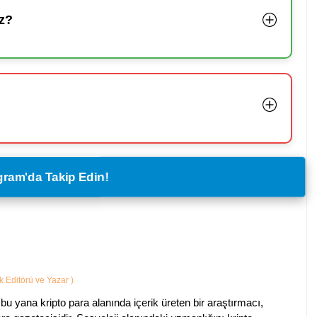
z?
legram'da Takip Edin!
ik Editörü ve Yazar
)
bu yana kripto para alanında içerik üreten bir araştırmacı,