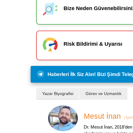
Bize Neden Güvenebilirsini
Risk Bildirimi & Uyarısı
Haberleri İlk Siz Alın! Bizi Şimdi Te
Yazar Biyografisi
Görev ve Uzmanlık
Mesut İnan
(
İçer
Dr. Mesut İnan, 2018’den 