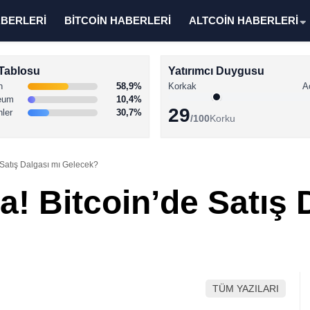
ABERLERİ
BİTCOİN HABERLERİ
ALTCOİN HABERLERİ
Tablosu
Yatırımcı Duygusu
n
58,9%
Korkak
A
eum
10,4%
29
nler
30,7%
/100
Korku
 Satış Dalgası mı Gelecek?
a! Bitcoin’de Satış 
TÜM YAZILARI