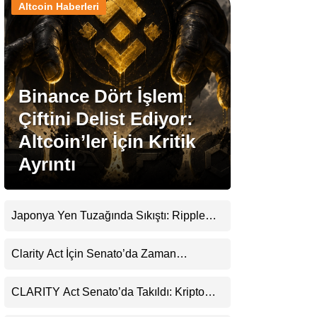
Altcoin Haberleri
Stablecoin Haberleri
Binance Dört İşlem
Facebook
Çiftini Delist Ediyor:
Altcoin’ler İçin Kritik
Ayrıntı
Instagram
Youtube
Japonya Yen Tuzağında Sıkıştı: Ripple
(XRP) Üçüncü Yol Olabilir mi?
TikTok
Clarity Act İçin Senato’da Zaman
Daralıyor
Pinterest
CLARITY Act Senato’da Takıldı: Kripto
Para Piyasası 2027’yi Fiyatlıyor