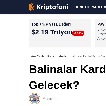
KRİPTO PARA H
Toplam Piyasa Değeri
Pay 
Bitcoi
$2,19 Trilyon
-0.68%
Ether
Altcoi
Ana Sayfa
›
Bitcoin Haberleri
›
Balinalar Karda! Bitcoin’de
Balinalar Kard
Gelecek?
Mesut İnan