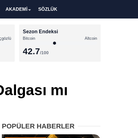
AKADEMİ
SÖZLÜK
Sezon Endeksi
çgözlü
Bitcoin
Altcoin
42.7
/100
Kripto Para Haberleri
Bitcoin Haberleri
Dalgası mı
Altcoin Haberleri
Ethereum Haberleri
Solana Haberleri
POPÜLER HABERLER
XRP Haberleri
Memecoin Haberleri