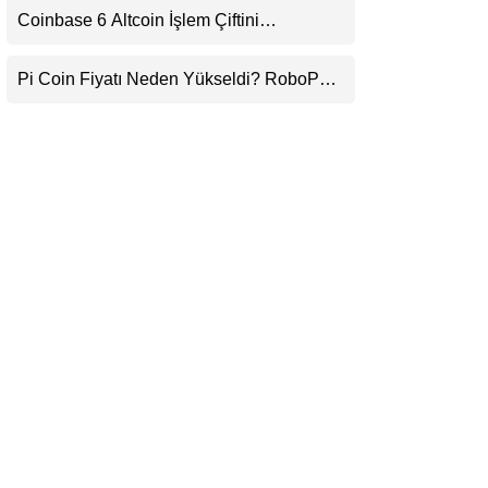
Coinbase 6 Altcoin İşlem Çiftini
LinkedIn
Durduracak
Pi Coin Fiyatı Neden Yükseldi? RoboPay
Telegram
Ortaklığı ve Güncelleme İyimserliği
Destekledi