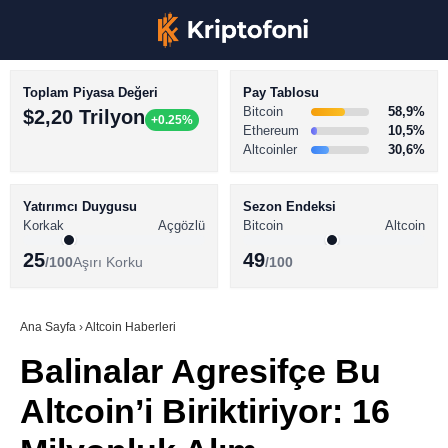
Toplam Piyasa Değeri
Pay Tablosu
Bitcoin
58,9%
$2,20 Trilyon
+0.25%
Ethereum
10,5%
Altcoinler
30,6%
KRİPTO PARA HABERLERİ
Facebook
BİTCOİN HABERLERİ
Yatırımcı Duygusu
Sezon Endeksi
Korkak
Açgözlü
Bitcoin
Altcoin
ALTCOİN HABERLERİ
25
49
/100
Aşırı Korku
/100
AKADEMİ
Instagram
SÖZLÜK
Ana Sayfa
›
Altcoin Haberleri
Balinalar Agresifçe Bu
Youtube
Altcoin’i Biriktiriyor: 16
TikTok