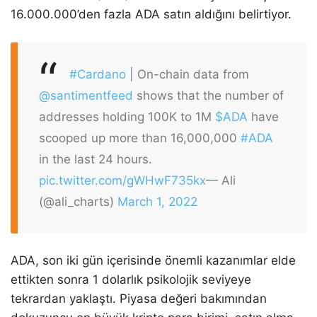
16.000.000’den fazla ADA satın aldığını belirtiyor.
#Cardano
| On-chain data from
@santimentfeed
shows that the number of
addresses holding 100K to 1M
$ADA
have
scooped up more than 16,000,000
#ADA
in the last 24 hours.
pic.twitter.com/gWHwF735kx
— Ali
(@ali_charts)
March 1, 2022
ADA, son iki gün içerisinde önemli kazanımlar elde
ettikten sonra 1 dolarlık psikolojik seviyeye
tekrardan yaklaştı. Piyasa değeri bakımından