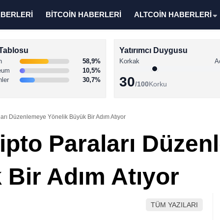
ABERLERİ
BİTCOİN HABERLERİ
ALTCOİN HABERLERİ
Tablosu
Yatırımcı Duygusu
n
58,9%
Korkak
A
eum
10,5%
30
nler
30,7%
/100
Korku
aları Düzenlemeye Yönelik Büyük Bir Adım Atıyor
ripto Paraları Düze
 Bir Adım Atıyor
TÜM YAZILARI