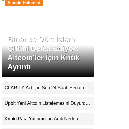
Altcoin Haberleri
Stablecoin Haberleri
Binance Dört İşlem
Facebook
Çiftini Delist Ediyor:
Altcoin’ler İçin Kritik
Ayrıntı
Instagram
Youtube
CLARITY Act İçin Son 24 Saat: Senato
Matematiği Kripto Para Piyasasının
Beklentisini Bozabilir
TikTok
Upbit Yeni Altcoin Listelemesini Duyurdu:
KRW, BTC ve USDT Paritelerinde İşlem
Görecek
Pinterest
Kripto Para Yatırımcıları Artık Neden
Evlerinde Hedef Alınıyor?