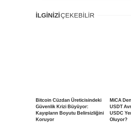
İLGİNİZİ
ÇEKEBİLİR
Bitcoin Cüzdan Üreticisindeki
MiCA Deng
Güvenlik Krizi Büyüyor:
USDT Avr
Kayıpların Boyutu Belirsizliğini
USDC Yen
Koruyor
Oluyor?