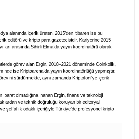
dya alanında içerik üreten, 2015’den itibaren ise bu
erik editörü ve kripto para gazetecisidir. Kariyerine 2015
ılları arasında Sihirli Elma’da yayın koordinatörü olarak
rketlerde görev alan Ergin, 2018–2021 döneminde Coinkolik,
nde ise Kriptoarena’da yayın koordinatörlüğü yapmıştır.
evini sürdürmekte, aynı zamanda Kriptofoni’ye içerik
en ibaret olmadığına inanan Ergin, finans ve teknoloji
klardan ve teknik doğruluğu koruyan bir editoryal
ve şeffaflık odaklı içeriğiyle Türkiye’de profesyonel kripto