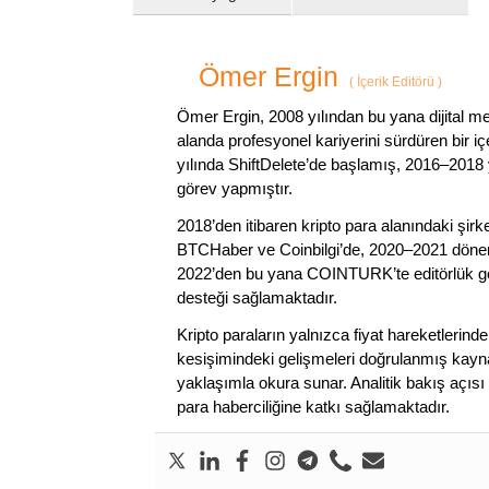
Ömer Ergin
(
İçerik Editörü
)
Ömer Ergin, 2008 yılından bu yana dijital me
alanda profesyonel kariyerini sürdüren bir iç
yılında ShiftDelete’de başlamış, 2016–2018 y
görev yapmıştır.
2018’den itibaren kripto para alanındaki şi
BTCHaber ve Coinbilgi’de, 2020–2021 dönemi
2022’den bu yana COINTURK’te editörlük gör
desteği sağlamaktadır.
Kripto paraların yalnızca fiyat hareketlerind
kesişimindeki gelişmeleri doğrulanmış kayna
yaklaşımla okura sunar. Analitik bakış açısı 
para haberciliğine katkı sağlamaktadır.