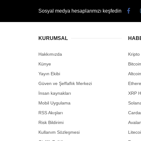
Sosyal medya hesaplarımızı keşfedin
KURUMSAL
HAB
Hakkımızda
Kripto
Künye
Bitcoi
Yayın Ekibi
Altcoi
Güven ve Şeffaflık Merkezi
Ether
İnsan kaynakları
XRP H
Mobil Uygulama
Solana
RSS Akışları
Carda
Risk Bildirimi
Avalan
Kullanım Sözleşmesi
Liteco