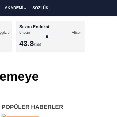
AKADEMİ
SÖZLÜK
Sezon Endeksi
çgözlü
Bitcoin
Altcoin
43.8
/100
Kripto Para Haberleri
Bitcoin Haberleri
nlemeye
Altcoin Haberleri
Ethereum Haberleri
Solana Haberleri
POPÜLER HABERLER
XRP Haberleri
Memecoin Haberleri