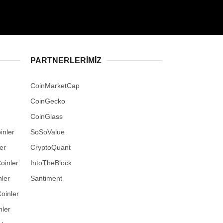
PARTNERLERIMIZ
CoinMarketCap
CoinGecko
CoinGlass
inler
SoSoValue
er
CryptoQuant
oinler
IntoTheBlock
ler
Santiment
oinler
nler