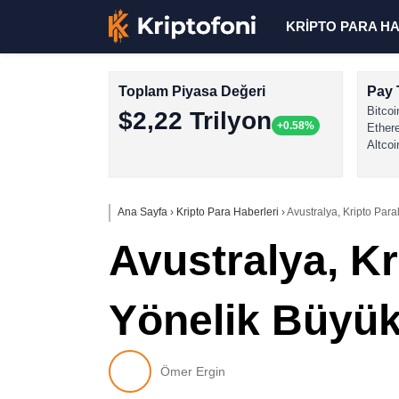
KRİPTO PARA H
Toplam Piyasa Değeri
Pay 
Bitcoi
$2,22 Trilyon
+0.58%
Ether
Altcoi
Ana Sayfa
›
Kripto Para Haberleri
›
Avustralya, Kripto Par
Avustralya, K
Yönelik Büyük
Ömer Ergin