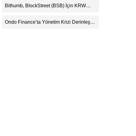
Bithumb, BlockStreet (BSB) İçin KRW
LinkedIn
İşlem Çifti Desteği Duyurdu
Ondo Finance’ta Yönetim Krizi Derinleşti:
Telegram
Milyarlarca Dolarlık Tokenizasyon Devinin
Kontrolü Mahkemeye Taşındı