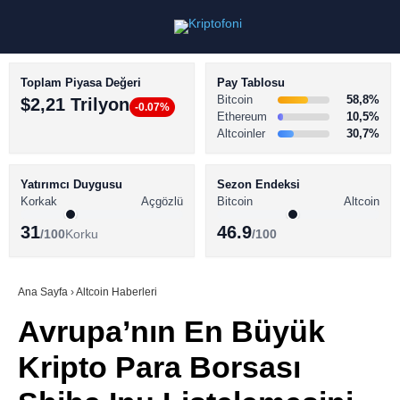
Toplam Piyasa Değeri
Pay Tablosu
Bitcoin
58,8%
$2,21 Trilyon
-0.07%
Ethereum
10,5%
Altcoinler
30,7%
KRİPTO PARA HABERLERİ
Facebook
BİTCOİN HABERLERİ
Yatırımcı Duygusu
Sezon Endeksi
Korkak
Açgözlü
Bitcoin
Altcoin
ALTCOİN HABERLERİ
31
46.9
/100
Korku
/100
AKADEMİ
Instagram
SÖZLÜK
Ana Sayfa
›
Altcoin Haberleri
Avrupa’nın En Büyük
Youtube
Kripto Para Borsası
TikTok