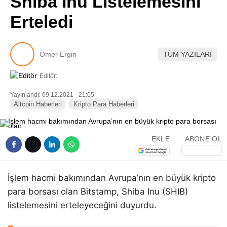
Shiba Inu Listelemesini
Pinterest
Erteledi
LinkedIn
Ömer Ergin
TÜM YAZILARI
Telegram
Editör:
Yayınlandı: 09.12.2021 - 21:05
Altcoin Haberleri
Kripto Para Haberleri
EKLE
ABONE OL
İşlem hacmi bakımından Avrupa’nın en büyük kripto
para borsası olan Bitstamp, Shiba Inu (SHIB)
listelemesini erteleyeceğini duyurdu.