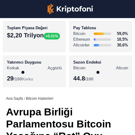
Toplam Piyasa Değeri
Pay Tablosu
Bitcoin
59,0%
$2,20 Trilyon
+0.31%
Ethereum
10,5%
Altcoinler
30,6%
KRİPTO PARA HABERLERİ
Facebook
BİTCOİN HABERLERİ
Yatırımcı Duygusu
Sezon Endeksi
Korkak
Açgözlü
Bitcoin
Altcoin
ALTCOİN HABERLERİ
29
44.8
/100
Korku
/100
AKADEMİ
Instagram
SÖZLÜK
Ana Sayfa
›
Bitcoin Haberleri
Avrupa Birliği
Youtube
Parlamentosu Bitcoin
TikTok