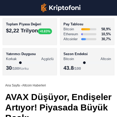
Toplam Piyasa Değeri
Pay Tablosu
Bitcoin
58,9%
$2,22 Trilyon
+0.83%
Ethereum
10,5%
Altcoinler
30,7%
KRİPTO PARA HABERLERİ
Facebook
BİTCOİN HABERLERİ
Yatırımcı Duygusu
Sezon Endeksi
Korkak
Açgözlü
Bitcoin
Altcoin
ALTCOİN HABERLERİ
30
43.8
/100
Korku
/100
AKADEMİ
Instagram
SÖZLÜK
Ana Sayfa
›
Altcoin Haberleri
AVAX Düşüyor, Endişeler
Youtube
Artıyor! Piyasada Büyük
TikTok