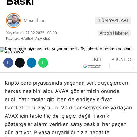
Baskı
Pinterest
Mesut İnan
TÜM YAZILARI
LinkedIn
Yayınlandı: 27.02.2025 - 08:00
Altcoin Haberleri
Kaynak: HABER MERKEZI
Telegram
EKLE
ABONE OL
Kripto para piyasasında yaşanan sert düşüşlerden
herkes nasibini aldı. AVAX gözlerimizin önünde
eridi. Yatırımcılar gibi ben de endişeyle fiyat
hareketlerini izliyorum. 20 dolar seviyesine yaklaşan
AVAX için tablo hiç de iç açıcı değil. Teknik
göstergeler alarm verirken satış baskısı her geçen
gün artıyor. Piyasa duyarlılığı hızla negatife