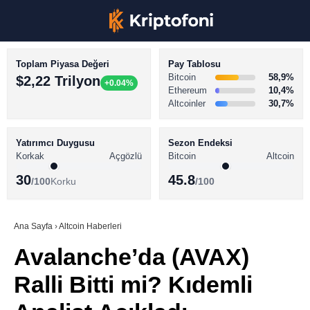
Toplam Piyasa Değeri
Pay Tablosu
Bitcoin
58,9%
$2,22 Trilyon
+0.04%
Ethereum
10,4%
Altcoinler
30,7%
KRİPTO PARA HABERLERİ
Facebook
BİTCOİN HABERLERİ
Yatırımcı Duygusu
Sezon Endeksi
Korkak
Açgözlü
Bitcoin
Altcoin
ALTCOİN HABERLERİ
30
45.8
/100
Korku
/100
AKADEMİ
Instagram
SÖZLÜK
Ana Sayfa
›
Altcoin Haberleri
Avalanche’da (AVAX)
Youtube
Ralli Bitti mi? Kıdemli
TikTok