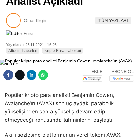
Analist Açıkladı
Pinterest
Ömer Ergin
TÜM YAZILARI
LinkedIn
Editör:
Telegram
Yayınlandı: 25.11.2021 - 16:25
Altcoin Haberleri
Kripto Para Haberleri
EKLE
ABONE OL
Popüler kripto para analisti Benjamin Cowen,
Avalanche’ın (AVAX) son üç aydaki parabolik
yükselişinden sonra yükseliş devam edip
etmeyeceği konusunda tahminlerini paylaştı.
Akıllı sözleşme platformunun yerel tokeni AVAX,