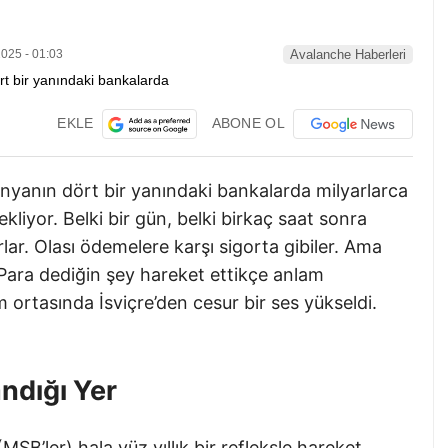
025 - 01:03
Avalanche Haberleri
EKLE
ABONE OL
yanın dört bir yanındaki bankalarda milyarlarca
kliyor. Belki bir gün, belki birkaç saat sonra
ar. Olası ödemelere karşı sigorta gibiler. Ama
Para dediğin şey hareket ettikçe anlam
 ortasında İsviçre’den cesur bir ses yükseldi.
andığı Yer
SB’ler) hala yüz yıllık bir refleksle hareket