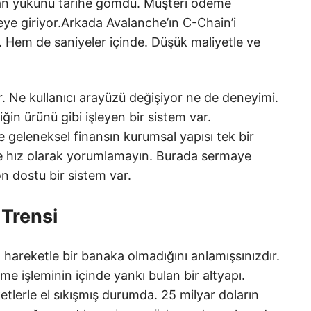
man yükünü tarihe gömdü. Müşteri ödeme
ye giriyor.Arkada Avalanche’ın C-Chain’i
or. Hem de saniyeler içinde. Düşük maliyetle ve
or. Ne kullanıcı arayüzü değişiyor ne de deneyimi.
in ürünü gibi işleyen bir sistem var.
ile geleneksel finansın kurumsal yapısı tek bir
e hız olarak yorumlamayın. Burada sermaye
yon dostu bir sistem var.
 Trensi
 hareketle bir banaka olmadığını anlamışsınızdır.
işleminin içinde yankı bulan bir altyapı.
tlerle el sıkışmış durumda. 25 milyar doların