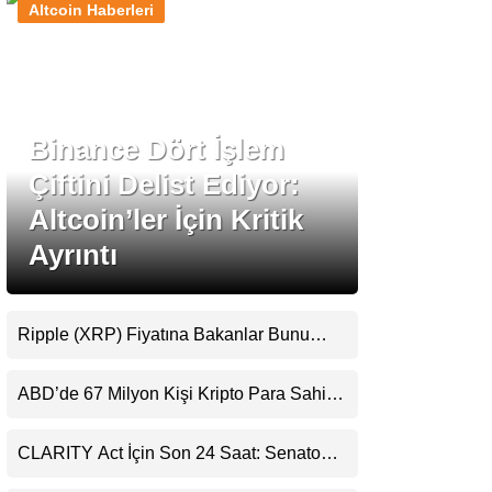
Altcoin Haberleri
Stablecoin Haberleri
Binance Dört İşlem
Facebook
Çiftini Delist Ediyor:
Altcoin’ler İçin Kritik
Ayrıntı
Instagram
Youtube
Ripple (XRP) Fiyatına Bakanlar Bunu
Kaçırıyor: Evernorth’tan Dikkat Çeken
Uyarı
TikTok
ABD’de 67 Milyon Kişi Kripto Para Sahibi:
Ripple’dan “Eski Algılar Yıkıldı” Mesajı
Pinterest
CLARITY Act İçin Son 24 Saat: Senato
Matematiği Kripto Para Piyasasının