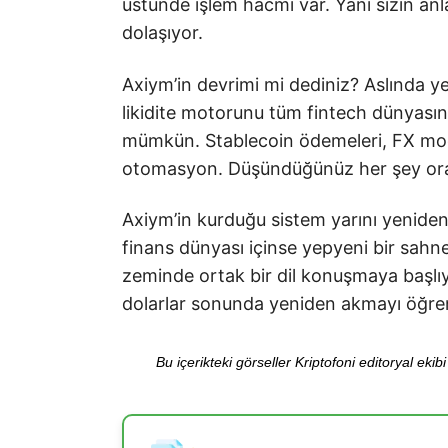
üstünde işlem hacmi var. Yani sizin an
dolaşıyor.
Axiym’in devrimi mi dediniz? Aslında yen
likidite motorunu tüm fintech dünyasına
mümkün. Stablecoin ödemeleri, FX modüller
otomasyon. Düşündüğünüz her şey or
Axiym’in kurduğu sistem yarını yeniden k
finans dünyası içinse yepyeni bir sahne
zeminde ortak bir dil konuşmaya başlıyo
dolarlar sonunda yeniden akmayı öğren
Bu içerikteki görseller Kriptofoni editoryal ek