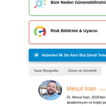
Bize Neden Güvenebilirsini
Risk Bildirimi & Uyarısı
Haberleri İlk Siz Alın! Bizi Şimdi Te
Yazar Biyografisi
Görev ve Uzmanlık
Mesut İnan
(
İçer
Dr. Mesut İnan, 2018’den 
akademisyen ve kripto par