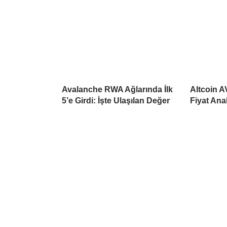
Avalanche RWA Ağlarında İlk
Altcoin 
5’e Girdi: İşte Ulaşılan Değer
Fiyat Ana