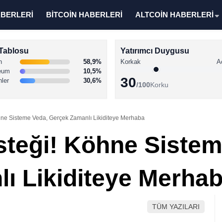
ABERLERİ
BİTCOİN HABERLERİ
ALTCOİN HABERLERİ
Tablosu
Yatırımcı Duygusu
n
58,9%
Korkak
A
eum
10,5%
30
nler
30,6%
/100
Korku
ne Sisteme Veda, Gerçek Zamanlı Likiditeye Merhaba
teği! Köhne Sistem
ı Likiditeye Merha
TÜM YAZILARI