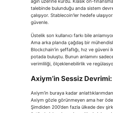
ağın üzerine kurdu. Klasik ön-finans
talebinde bulunduğu anda sistem devre
çalışıyor. Stablecoin’ler hedefe ulaşıy
güvenle.
Üstelik son kullanıcı farkı bile anlamıy
Ama arka planda çağdaş bir mühendisliğ
Blockchain’in şeffaflığı, hız ve güveni 
potada buluştu. Bunun anlamını sadec
verimliliği, ölçeklenebilirlik ve regülas
Axiym’in Sessiz Devrimi:
Axiym’in buraya kadar anlattıklarımdan
Axiym gözle görünmeyen ama her ödeme 
Şimdiden 200’den fazla ülkede dev şirke