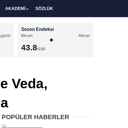
AKADEMİ
SÖZLÜK
Sezon Endeksi
çgözlü
Bitcoin
Altcoin
43.8
/100
Kripto Para Haberleri
Bitcoin Haberleri
e Veda,
Altcoin Haberleri
Ethereum Haberleri
ba
Solana Haberleri
POPÜLER HABERLER
XRP Haberleri
Memecoin Haberleri