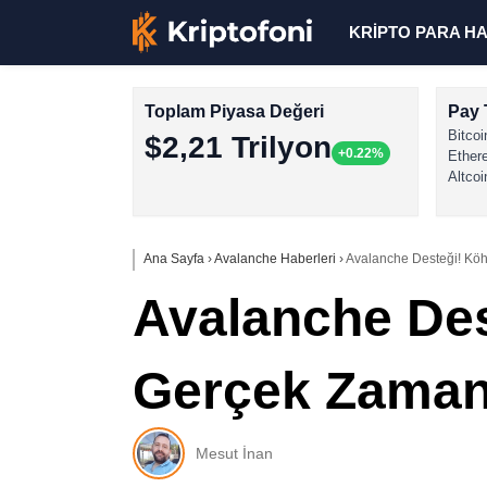
KRİPTO PARA H
Toplam Piyasa Değeri
Pay 
Bitcoi
$2,21 Trilyon
+0.22%
Ether
Altcoi
Ana Sayfa
›
Avalanche Haberleri
›
Avalanche Desteği! Köh
Avalanche Des
Gerçek Zamanl
Mesut İnan