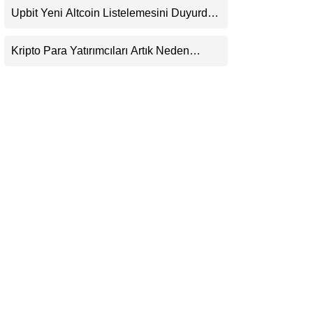
Beklentisini Bozabilir
Upbit Yeni Altcoin Listelemesini Duyurdu:
LinkedIn
KRW, BTC ve USDT Paritelerinde İşlem
Görecek
Kripto Para Yatırımcıları Artık Neden
Telegram
Evlerinde Hedef Alınıyor?