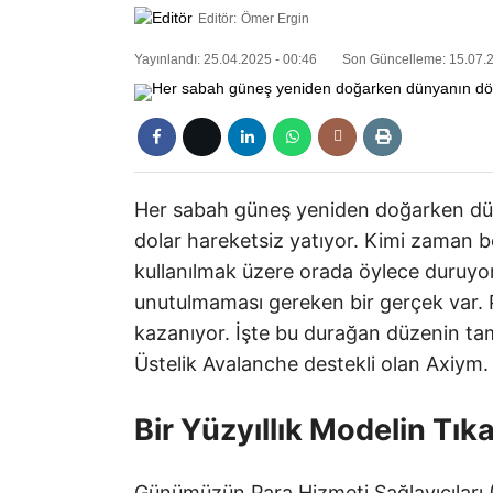
Editör:
Ömer Ergin
Yayınlandı: 25.04.2025 - 00:46
Son Güncelleme: 15.07.2
Her sabah güneş yeniden doğarken dün
dolar hareketsiz yatıyor. Kimi zaman be
kullanılmak üzere orada öylece duruyorl
unutulmaması gereken bir gerçek var. 
kazanıyor. İşte bu durağan düzenin tam
Üstelik Avalanche destekli olan Axiym.
Bir Yüzyıllık Modelin Tık
Günümüzün Para Hizmeti Sağlayıcıları (M