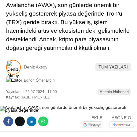
Avalanche (AVAX), son günlerde önemli bir
Pinterest
yükseliş göstererek piyasa değerinde Tron’u
(TRX) geride bıraktı. Bu yükseliş, işlem
LinkedIn
hacmindeki artış ve ekosistemdeki gelişmelerle
desteklendi. Ancak, kripto para piyasasının
Telegram
doğası gereği yatırımcılar dikkatli olmalı.
Deniz Aksoy
TÜM YAZILARI
Editör:
Ömer Ergin
Yayınlandı: 22.07.2024 - 17:00
Altcoin Haberleri
Kaynak: HABER MERKEZI
EKLE
ABONE OL