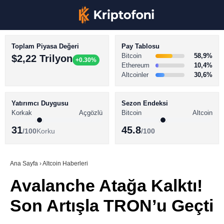
Toplam Piyasa Değeri
Pay Tablosu
Bitcoin
58,9%
$2,22 Trilyon
+0.30%
Ethereum
10,4%
Altcoinler
30,6%
KRİPTO PARA HABERLERİ
Facebook
BİTCOİN HABERLERİ
Yatırımcı Duygusu
Sezon Endeksi
Korkak
Açgözlü
Bitcoin
Altcoin
ALTCOİN HABERLERİ
31
45.8
/100
Korku
/100
AKADEMİ
Instagram
SÖZLÜK
Ana Sayfa
›
Altcoin Haberleri
Avalanche Atağa Kalktı!
Youtube
Son Artışla TRON’u Geçti
TikTok