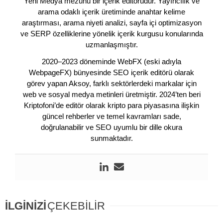
Yeni Medya mezunu bir içerik editörüdür. Yayıncılık ve
arama odaklı içerik üretiminde anahtar kelime
araştırması, arama niyeti analizi, sayfa içi optimizasyon
ve SERP özelliklerine yönelik içerik kurgusu konularında
uzmanlaşmıştır.
2020–2023 döneminde WebFX (eski adıyla
WebpageFX) bünyesinde SEO içerik editörü olarak
görev yapan Aksoy, farklı sektörlerdeki markalar için
web ve sosyal medya metinleri üretmiştir. 2024’ten beri
Kriptofoni’de editör olarak kripto para piyasasına ilişkin
güncel rehberler ve temel kavramları sade,
doğrulanabilir ve SEO uyumlu bir dille okura
sunmaktadır.
İLGİNİZİ
ÇEKEBİLİR