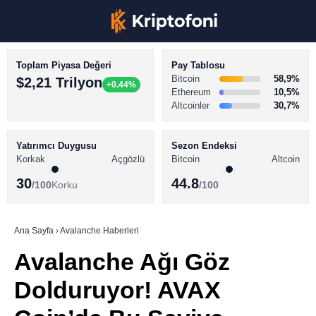
Toplam Piyasa Değeri
Pay Tablosu
Bitcoin
58,9%
$2,21 Trilyon
+0.44%
Ethereum
10,5%
Altcoinler
30,7%
KRİPTO PARA HABERLERİ
Facebook
BİTCOİN HABERLERİ
Yatırımcı Duygusu
Sezon Endeksi
Korkak
Açgözlü
Bitcoin
Altcoin
ALTCOİN HABERLERİ
30
44.8
/100
Korku
/100
AKADEMİ
Instagram
SÖZLÜK
Ana Sayfa
›
Avalanche Haberleri
Avalanche Ağı Göz
Youtube
Dolduruyor! AVAX
TikTok