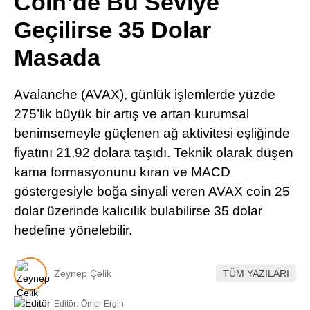
Coin’de Bu Seviye
Pinterest
Geçilirse 35 Dolar
Masada
LinkedIn
Avalanche (AVAX), günlük işlemlerde yüzde
Telegram
275’lik büyük bir artış ve artan kurumsal
benimsemeyle güçlenen ağ aktivitesi eşliğinde
fiyatını 21,92 dolara taşıdı. Teknik olarak düşen
kama formasyonunu kıran ve MACD
göstergesiyle boğa sinyali veren AVAX coin 25
dolar üzerinde kalıcılık bulabilirse 35 dolar
hedefine yönelebilir.
Zeynep Çelik
TÜM YAZILARI
Editör:
Ömer Ergin