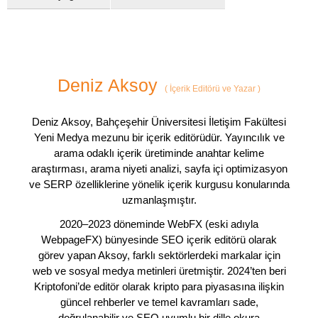
Deniz Aksoy
(
İçerik Editörü ve Yazar
)
Deniz Aksoy, Bahçeşehir Üniversitesi İletişim Fakültesi
Yeni Medya mezunu bir içerik editörüdür. Yayıncılık ve
arama odaklı içerik üretiminde anahtar kelime
araştırması, arama niyeti analizi, sayfa içi optimizasyon
ve SERP özelliklerine yönelik içerik kurgusu konularında
uzmanlaşmıştır.
2020–2023 döneminde WebFX (eski adıyla
WebpageFX) bünyesinde SEO içerik editörü olarak
görev yapan Aksoy, farklı sektörlerdeki markalar için
web ve sosyal medya metinleri üretmiştir. 2024’ten beri
Kriptofoni’de editör olarak kripto para piyasasına ilişkin
güncel rehberler ve temel kavramları sade,
doğrulanabilir ve SEO uyumlu bir dille okura