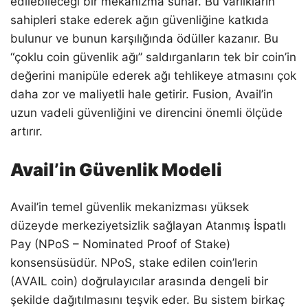
edilebileceği bir mekanizma sunar. Bu varlıkların
sahipleri stake ederek ağın güvenliğine katkıda
bulunur ve bunun karşılığında ödüller kazanır. Bu
“çoklu coin güvenlik ağı” saldırganların tek bir coin’in
değerini manipüle ederek ağı tehlikeye atmasını çok
daha zor ve maliyetli hale getirir. Fusion, Avail’in
uzun vadeli güvenliğini ve direncini önemli ölçüde
artırır.
Avail’in Güvenlik Modeli
Avail’in temel güvenlik mekanizması yüksek
düzeyde merkeziyetsizlik sağlayan Atanmış İspatlı
Pay (NPoS – Nominated Proof of Stake)
konsensüsüdür. NPoS, stake edilen coin’lerin
(AVAIL coin) doğrulayıcılar arasında dengeli bir
şekilde dağıtılmasını teşvik eder. Bu sistem birkaç