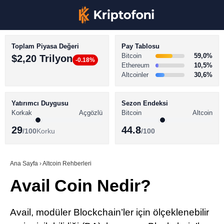
Toplam Piyasa Değeri
Pay Tablosu
Bitcoin
59,0%
$2,20 Trilyon
-0.18%
Ethereum
10,5%
Altcoinler
30,6%
KRİPTO PARA HABERLERİ
Facebook
BİTCOİN HABERLERİ
Yatırımcı Duygusu
Sezon Endeksi
Korkak
Açgözlü
Bitcoin
Altcoin
ALTCOİN HABERLERİ
29
44.8
/100
Korku
/100
AKADEMİ
Instagram
SÖZLÜK
Ana Sayfa
›
Altcoin Rehberleri
Avail Coin Nedir?
Youtube
TikTok
Avail, modüler Blockchain’ler için ölçeklenebilir