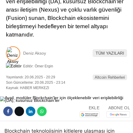
veri erişilebilirliği (DA), kusursuz Blockchain’ler
Pinterest
arası iletişim (Nexus) ve çoklu varlık güvenliği
(Fusion) sunan, Blockchain ekosistemini
LinkedIn
birleştirmeyi hedefleyen bir temel altyapı
katmanıdır.
Telegram
Deniz Aksoy
TÜM YAZILARI
Editör:
Ömer Ergin
Yayınlandı: 20.06.2025 - 20:29
Altcoin Rehberleri
Son Güncelleme: 20.06.2025 - 23:14
Kaynak: HABER MERKEZI
EKLE
ABONE OL
Blockchain teknolojisinin kitlelere ulaşması için