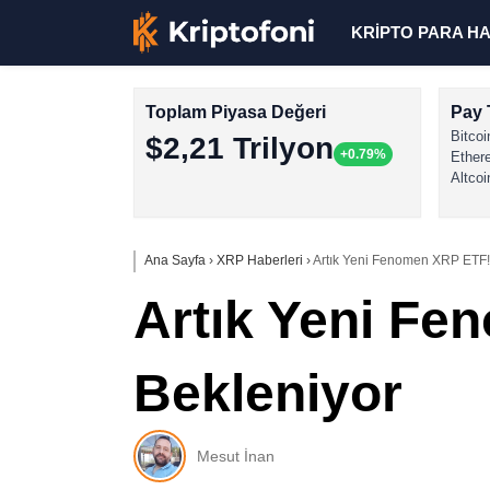
KRİPTO PARA H
Toplam Piyasa Değeri
Pay 
Bitcoi
$2,21 Trilyon
+0.79%
Ether
Altcoi
Ana Sayfa
›
XRP Haberleri
›
Artık Yeni Fenomen XRP ETF!
Artık Yeni Fe
Bekleniyor
Mesut İnan