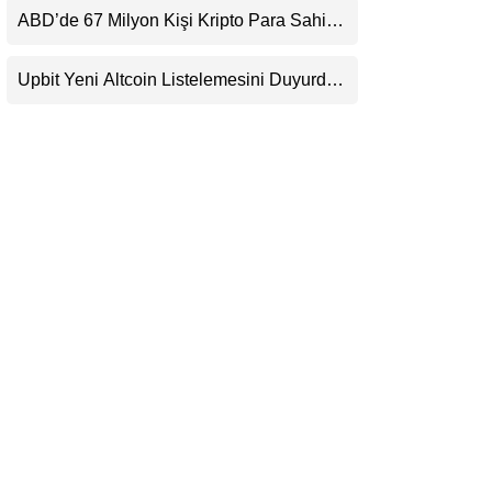
Beklentisini Bozabilir
ABD’de 67 Milyon Kişi Kripto Para Sahibi:
LinkedIn
Ripple’dan “Eski Algılar Yıkıldı” Mesajı
Upbit Yeni Altcoin Listelemesini Duyurdu:
Telegram
KRW, BTC ve USDT Paritelerinde İşlem
Görecek