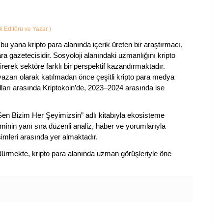
ik Editörü ve Yazar
)
bu yana kripto para alanında içerik üreten bir araştırmacı,
a gazetecisidir. Sosyoloji alanındaki uzmanlığını kripto
irerek sektöre farklı bir perspektif kazandırmaktadır.
 yazarı olarak katılmadan önce çeşitli kripto para medya
lları arasında Kriptokoin’de, 2023–2024 arasında ise
 Sen Bizim Her Şeyimizsin” adlı kitabıyla ekosisteme
iminin yanı sıra düzenli analiz, haber ve yorumlarıyla
isimleri arasında yer almaktadır.
sürdürmekte, kripto para alanında uzman görüşleriyle öne