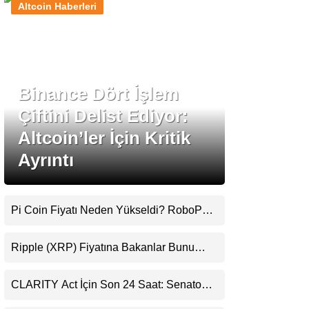
Altcoin Haberleri
Stablecoin Haberleri
Binance Dört İşlem
Facebook
Çiftini Delist Ediyor:
Altcoin’ler İçin Kritik
Ayrıntı
Instagram
Youtube
Pi Coin Fiyatı Neden Yükseldi? RoboPay
Ortaklığı ve Güncelleme İyimserliği
Destekledi
TikTok
Ripple (XRP) Fiyatına Bakanlar Bunu
Kaçırıyor: Evernorth’tan Dikkat Çeken
Uyarı
Pinterest
CLARITY Act İçin Son 24 Saat: Senato
Matematiği Kripto Para Piyasasının