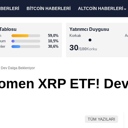
ABERLERİ
BİTCOİN HABERLERİ
ALTCOİN HABERLERİ
Tablosu
Yatırımcı Duygusu
n
59,0%
Korkak
A
eum
10,5%
30
nler
30,6%
/100
Korku
 Dev Dalga Bekleniyor
nomen XRP ETF! Dev
TÜM YAZILARI