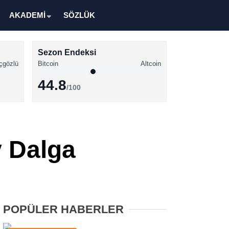
AKADEMİ
SÖZLÜK
Sezon Endeksi
çgözlü
Bitcoin
Altcoin
44.8
/100
Kripto Para Haberleri
Bitcoin Haberleri
 Dalga
Altcoin Haberleri
Ethereum Haberleri
Solana Haberleri
POPÜLER HABERLER
XRP Haberleri
Memecoin Haberleri