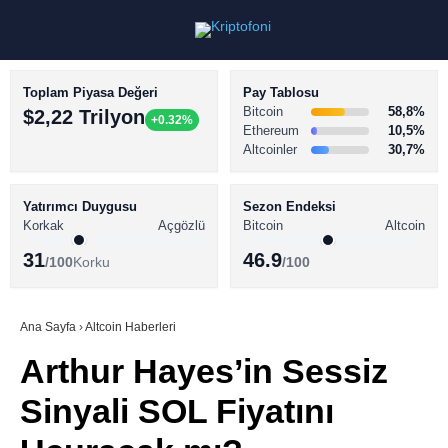
Toplam Piyasa Değeri
Pay Tablosu
Bitcoin
58,8%
$2,22 Trilyon
+0.32%
Ethereum
10,5%
Altcoinler
30,7%
KRİPTO PARA HABERLERİ
Facebook
BİTCOİN HABERLERİ
Yatırımcı Duygusu
Sezon Endeksi
Korkak
Açgözlü
Bitcoin
Altcoin
ALTCOİN HABERLERİ
31
46.9
/100
Korku
/100
AKADEMİ
Instagram
SÖZLÜK
Ana Sayfa
›
Altcoin Haberleri
Arthur Hayes’in Sessiz
Youtube
Sinyali SOL Fiyatını
TikTok