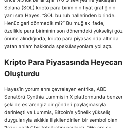
önce %3’lük bir artışla 170 $ seviyesine yaklaşan
Solana (SOL) kripto para biriminin fiyat grafiğinin
yanı sıra Hayes, “SOL bu ruh hallerinden birinde.
Henüz geri dönmedik mi?” Bu muğlak ifade,
özellikle para biriminin son dönemdeki yükselişi göz
önüne alındığında, kripto para piyasasında altında
yatan anlam hakkında spekülasyonlara yol açtı.
Kripto Para Piyasasında Heyecan
Oluşturdu
Hayes’in yorumlarını çevreleyen entrika, ABD
Senatörü Cynthia Lummis’in X platformunda benzer
şekilde esrarengiz bir gönderi paylaşmasıyla
derinleşti ve Lummis, Bitcoin’e yönelik yükseliş
duygularıyla sıklıkla ilişkilendirilen bir sembol olan
“lazer gözlü” bir fotoğrafını paylaştı. “We are so