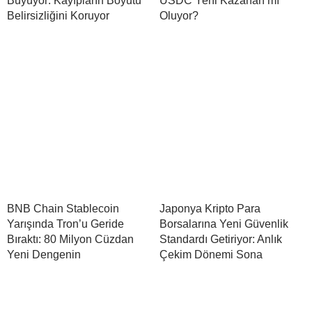
Büyüyor: Kayıpların Boyutu
USDC Yeni Kazanan mı
Belirsizliğini Koruyor
Oluyor?
BNB Chain Stablecoin
Japonya Kripto Para
Yarışında Tron’u Geride
Borsalarına Yeni Güvenlik
Bıraktı: 80 Milyon Cüzdan
Standardı Getiriyor: Anlık
Yeni Dengenin
Çekim Dönemi Sona