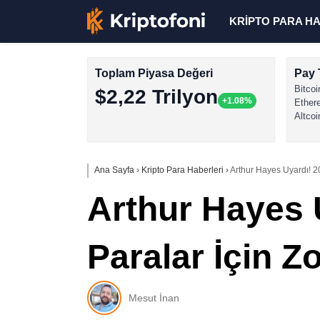
KRİPTO PARA H
Toplam Piyasa Değeri
Pay 
Bitcoi
$2,22 Trilyon
+1.08%
Ether
Altcoi
Ana Sayfa
›
Kripto Para Haberleri
›
Arthur Hayes Uyardı! 20
Arthur Hayes U
Paralar İçin Z
Mesut İnan