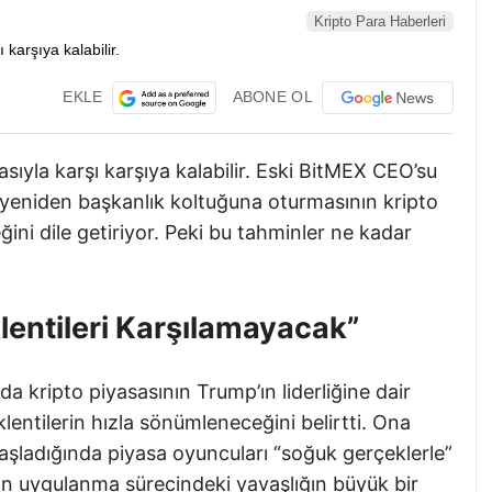
Kripto Para Haberleri
EKLE
ABONE OL
gasıyla karşı karşıya kalabilir. Eski BitMEX CEO’su
yeniden başkanlık koltuğuna oturmasının kripto
ğini dile getiriyor. Peki bu tahminler ne kadar
klentileri Karşılamayacak”
a kripto piyasasının Trump’ın liderliğine dair
entilerin hızla sönümleneceğini belirtti. Ona
ladığında piyasa oyuncuları “soğuk gerçeklerle”
rın uygulanma sürecindeki yavaşlığın büyük bir