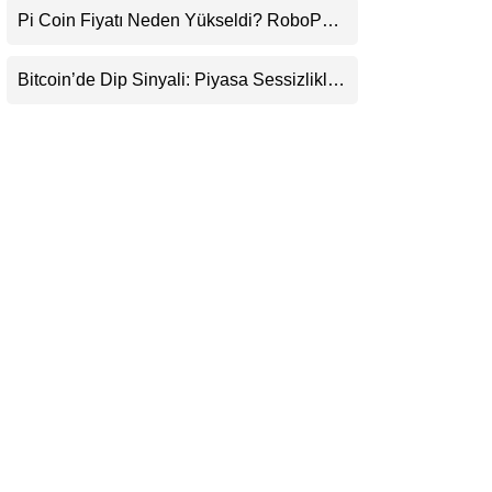
Pi Coin Fiyatı Neden Yükseldi? RoboPay
LinkedIn
Ortaklığı ve Güncelleme İyimserliği
Destekledi
Bitcoin’de Dip Sinyali: Piyasa Sessizlikle
Telegram
Sıkışıyor