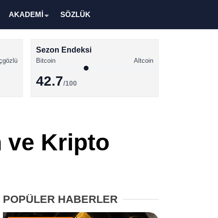
AKADEMİ
SÖZLÜK
Sezon Endeksi
çgözlü
Bitcoin
Altcoin
42.7
/100
Kripto Para Haberleri
Bitcoin Haberleri
 ve Kripto
Altcoin Haberleri
Ethereum Haberleri
Solana Haberleri
POPÜLER HABERLER
XRP Haberleri
Memecoin Haberleri