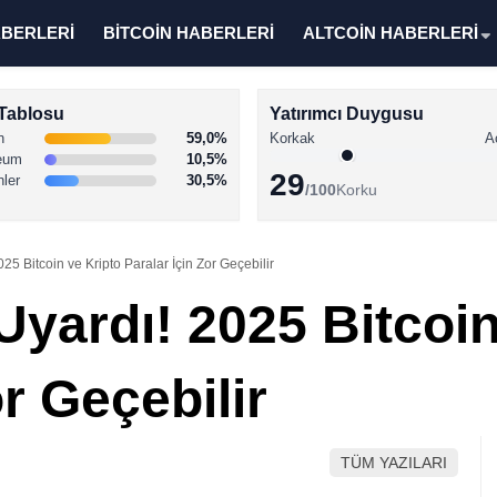
ABERLERİ
BİTCOİN HABERLERİ
ALTCOİN HABERLERİ
Tablosu
Yatırımcı Duygusu
n
59,0%
Korkak
A
eum
10,5%
29
nler
30,5%
/100
Korku
25 Bitcoin ve Kripto Paralar İçin Zor Geçebilir
yardı! 2025 Bitcoin
or Geçebilir
TÜM YAZILARI