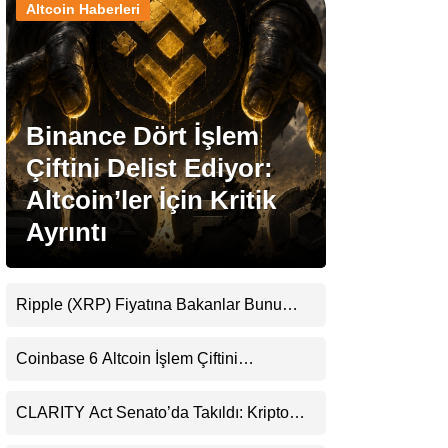
Altcoin Haberleri
Stablecoin Haberleri
Binance Dört İşlem
Facebook
Çiftini Delist Ediyor:
Altcoin’ler İçin Kritik
Ayrıntı
Instagram
Youtube
Ripple (XRP) Fiyatına Bakanlar Bunu
Kaçırıyor: Evernorth’tan Dikkat Çeken
Uyarı
TikTok
Coinbase 6 Altcoin İşlem Çiftini
Durduracak
Pinterest
CLARITY Act Senato’da Takıldı: Kripto
Para Piyasası 2027’yi Fiyatlıyor