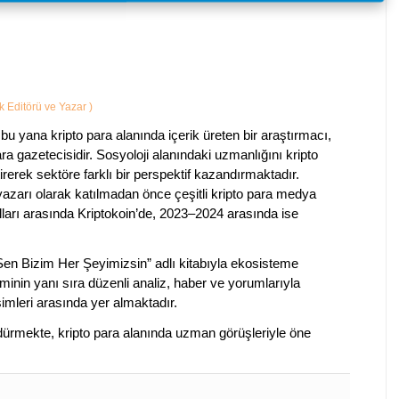
ik Editörü ve Yazar
)
bu yana kripto para alanında içerik üreten bir araştırmacı,
a gazetecisidir. Sosyoloji alanındaki uzmanlığını kripto
irerek sektöre farklı bir perspektif kazandırmaktadır.
 yazarı olarak katılmadan önce çeşitli kripto para medya
lları arasında Kriptokoin’de, 2023–2024 arasında ise
 Sen Bizim Her Şeyimizsin” adlı kitabıyla ekosisteme
iminin yanı sıra düzenli analiz, haber ve yorumlarıyla
isimleri arasında yer almaktadır.
sürdürmekte, kripto para alanında uzman görüşleriyle öne