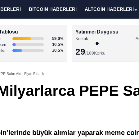
ABERLERİ
BİTCOİN HABERLERİ
ALTCOİN HABERLERİ
Tablosu
Yatırımcı Duygusu
n
59,0%
Korkak
A
eum
10,5%
29
nler
30,5%
/100
Korku
E Satın Aldı! Fiyat Fırladı
ilyarlarca PEPE Sat
’lerinde büyük alımlar yaparak meme coin’le