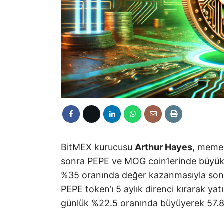
BitMEX kurucusu
Arthur Hayes
, meme 
sonra PEPE ve MOG coin’lerinde büyük b
%35 oranında değer kazanmasıyla sonuçl
PEPE token’ı 5 aylık direnci kırarak yat
günlük %22.5 oranında büyüyerek 57.8 m