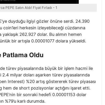
a PEPE Satın Aldı! Fiyat Fırladı - 1
E’ye duyduğu ilgiyi gözler önüne serdi. 24.390
u coin’leri herkesin izleyebileceği cüzdanına
da yaklaşık 262.927 dolar. Bu alımın hemen
nlük bir artışla 0.00001077 dolara yükseldi.
e Patlama Oldu
de türev piyasalarında büyük bir işlem hacmi ile
 2.4 milyar doları aşarken türev piyasalarında
pen Interest) %20 artış göstererek türev piyasası
 hem de short pozisyonlar açtığını işaret etti.
PEPE’nin bir sonraki hedefi 0.00001153 dolar
rın %79’u karlı durumda.