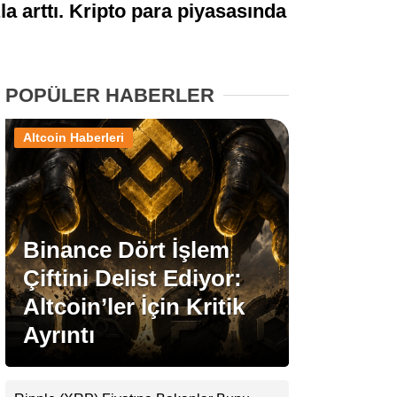
 arttı. Kripto para piyasasında
Stablecoin Haberleri
POPÜLER HABERLER
Facebook
Altcoin Haberleri
Instagram
Binance Dört İşlem
Youtube
Çiftini Delist Ediyor:
Altcoin’ler İçin Kritik
TikTok
Ayrıntı
Pinterest