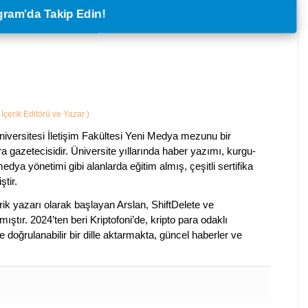
legram'da Takip Edin!
İçerik Editörü ve Yazar
)
iversitesi İletişim Fakültesi Yeni Medya mezunu bir
ara gazetecisidir. Üniversite yıllarında haber yazımı, kurgu-
edya yönetimi gibi alanlarda eğitim almış, çeşitli sertifika
ştir.
k yazarı olarak başlayan Arslan, ShiftDelete ve
ştır. 2024’ten beri Kriptofoni’de, kripto para odaklı
 doğrulanabilir bir dille aktarmakta, güncel haberler ve