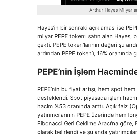
Arthur Hayes Milyarlarc
Hayes’in bir sonraki açıklaması ise PEP
milyar PEPE token’ı satın alan Hayes, b
çekti. PEPE token’larının değeri şu an
ardından PEPE token’ı, 16% oranında gü
PEPE’nin İşlem Hacmind
PEPE’nin bu fiyat artışı, hem spot hem 
desteklendi. Spot piyasada işlem hacmi
hacim %53 oranında arttı. Açık faiz (O
yatırımcılarının PEPE üzerinde hem long
Fibonacci Geri Çekilme Aracı’na göre, 
olarak belirlendi ve şu anda yatırımcıla