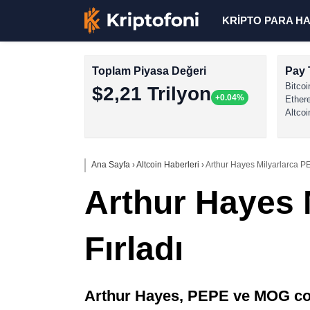
KRİPTO PARA H
Toplam Piyasa Değeri
Pay 
Bitcoi
$2,21 Trilyon
+0.04%
Ether
Altcoi
Ana Sayfa
›
Altcoin Haberleri
›
Arthur Hayes Milyarlarca PEP
Arthur Hayes M
Fırladı
Arthur Hayes, PEPE ve MOG coin