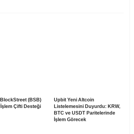
 BlockStreet (BSB)
Upbit Yeni Altcoin
İşlem Çifti Desteği
Listelemesini Duyurdu: KRW,
BTC ve USDT Paritelerinde
İşlem Görecek