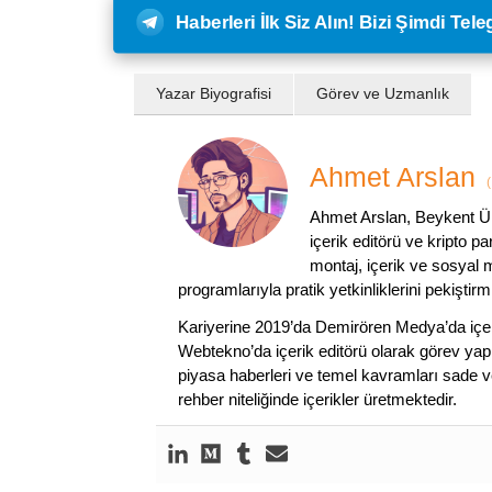
Haberleri İlk Siz Alın! Bizi Şimdi Te
Yazar Biyografisi
Görev ve Uzmanlık
Ahmet Arslan
(
Ahmet Arslan, Beykent Ün
içerik editörü ve kripto p
montaj, içerik ve sosyal m
programlarıyla pratik yetkinliklerini pekiştirmi
Kariyerine 2019’da Demirören Medya’da içeri
Webtekno’da içerik editörü olarak görev yapmı
piyasa haberleri ve temel kavramları sade ve
rehber niteliğinde içerikler üretmektedir.