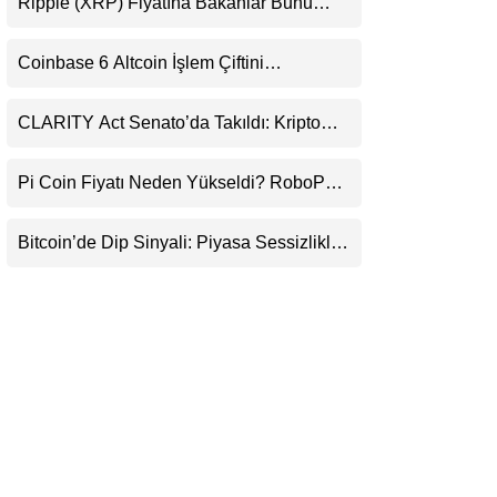
Ripple (XRP) Fiyatına Bakanlar Bunu
LinkedIn
Kaçırıyor: Evernorth’tan Dikkat Çeken
Uyarı
Coinbase 6 Altcoin İşlem Çiftini
Telegram
Durduracak
CLARITY Act Senato’da Takıldı: Kripto
Para Piyasası 2027’yi Fiyatlıyor
Pi Coin Fiyatı Neden Yükseldi? RoboPay
Ortaklığı ve Güncelleme İyimserliği
Destekledi
Bitcoin’de Dip Sinyali: Piyasa Sessizlikle
Sıkışıyor