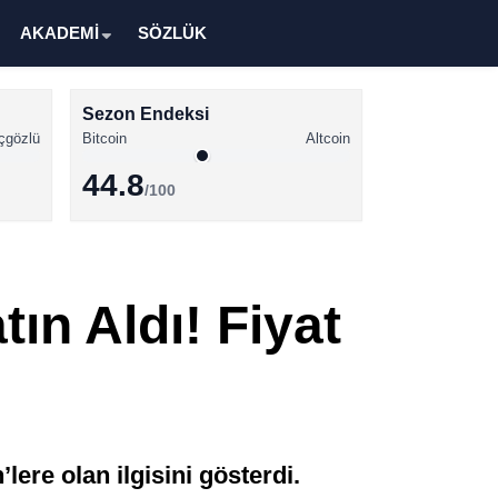
AKADEMİ
SÖZLÜK
Sezon Endeksi
çgözlü
Bitcoin
Altcoin
44.8
/100
Kripto Para Haberleri
Bitcoin Haberleri
ın Aldı! Fiyat
Altcoin Haberleri
Ethereum Haberleri
Solana Haberleri
XRP Haberleri
re olan ilgisini gösterdi.
Memecoin Haberleri