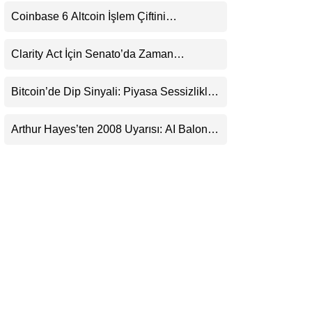
LinkedIn
Coinbase 6 Altcoin İşlem Çiftini
Durduracak
Telegram
Clarity Act İçin Senato’da Zaman
Daralıyor
Bitcoin’de Dip Sinyali: Piyasa Sessizlikle
Sıkışıyor
Arthur Hayes’ten 2008 Uyarısı: AI Balonu
Bitcoin’i Nasıl Besleyebilir?