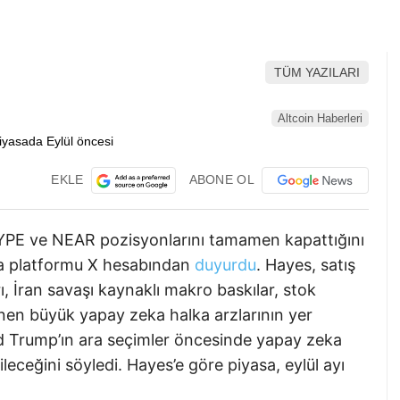
TÜM YAZILARI
Altcoin Haberleri
EKLE
ABONE OL
YPE ve NEAR pozisyonlarını tamamen kapattığını
ya platformu X hesabından
duyurdu
. Hayes, satış
rı, İran savaşı kaynaklı makro baskılar, stok
nen büyük yapay zeka halka arzlarının yer
nald Trump’ın ara seçimler öncesinde yapay zeka
ileceğini söyledi. Hayes’e göre piyasa, eylül ayı