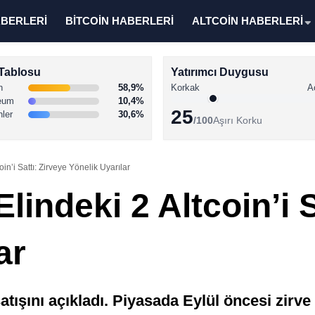
ABERLERİ
BİTCOİN HABERLERİ
ALTCOİN HABERLERİ
Tablosu
Yatırımcı Duygusu
n
58,9%
Korkak
A
eum
10,4%
25
nler
30,6%
/100
Aşırı Korku
in’i Sattı: Zirveye Yönelik Uyarılar
lindeki 2 Altcoin’i S
ar
şını açıkladı. Piyasada Eylül öncesi zirve i