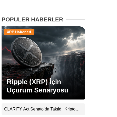
Stablecoin Haberleri
POPÜLER HABERLER
XRP Haberleri
Facebook
Instagram
Youtube
Ripple (XRP) İçin
Uçurum Senaryosu
TikTok
Pinterest
CLARITY Act Senato’da Takıldı: Kripto
Para Piyasası 2027’yi Fiyatlıyor