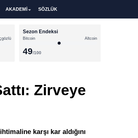
AKADEMİ
SÖZLÜK
Sezon Endeksi
çgözlü
Bitcoin
Altcoin
49
/100
Kripto Para Haberleri
Bitcoin Haberleri
attı: Zirveye
Altcoin Haberleri
Ethereum Haberleri
Solana Haberleri
XRP Haberleri
htimaline karşı kar aldığını
Memecoin Haberleri