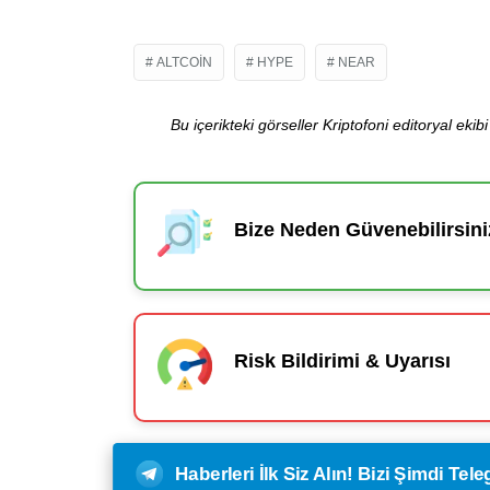
ALTCOIN
HYPE
NEAR
Bu içerikteki görseller Kriptofoni editoryal ek
Bize Neden Güvenebilirsini
Risk Bildirimi & Uyarısı
Haberleri İlk Siz Alın! Bizi Şimdi Te