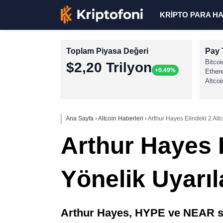
KRİPTO PARA H
Toplam Piyasa Değeri
Pay 
Bitcoi
$2,20 Trilyon
+0.49%
Ether
Altcoi
Ana Sayfa
›
Altcoin Haberleri
›
Arthur Hayes Elindeki 2 Altco
Arthur Hayes E
Yönelik Uyarıl
Arthur Hayes, HYPE ve NEAR satı