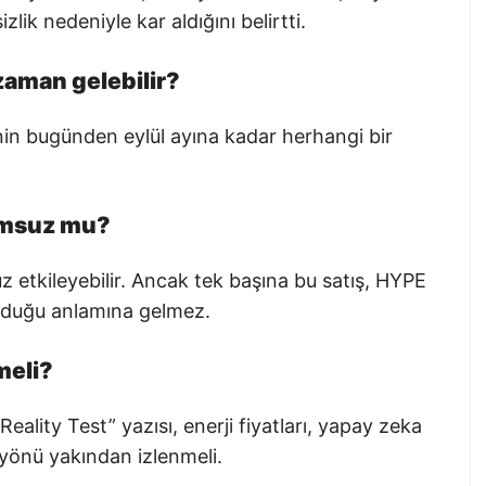
zlik nedeniyle kar aldığını belirtti.
zaman gelebilir?
nin bugünden eylül ayına kadar herhangi bir
lumsuz mu?
z etkileyebilir. Ancak tek başına bu satış, HYPE
lduğu anlamına gelmez.
meli?
ality Test” yazısı, enerji fiyatları, yapay zeka
a yönü yakından izlenmeli.