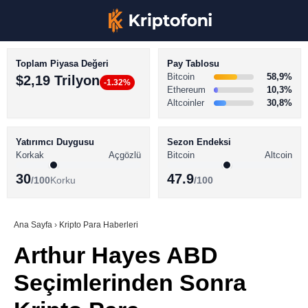
Toplam Piyasa Değeri
Pay Tablosu
Bitcoin
58,9%
$2,19 Trilyon
-1.32%
Ethereum
10,3%
Altcoinler
30,8%
KRİPTO PARA HABERLERİ
Facebook
BİTCOİN HABERLERİ
Yatırımcı Duygusu
Sezon Endeksi
Korkak
Açgözlü
Bitcoin
Altcoin
ALTCOİN HABERLERİ
30
47.9
/100
Korku
/100
AKADEMİ
Instagram
SÖZLÜK
Ana Sayfa
›
Kripto Para Haberleri
Arthur Hayes ABD
Youtube
Seçimlerinden Sonra
TikTok