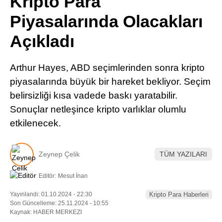
Kripto Para
Pinterest
Piyasalarında Olacakları
Açıkladı
LinkedIn
Arthur Hayes, ABD seçimlerinden sonra kripto
Telegram
piyasalarında büyük bir hareket bekliyor. Seçim
belirsizliği kısa vadede baskı yaratabilir.
Sonuçlar netleşince kripto varlıklar olumlu
etkilenecek.
Zeynep Çelik
TÜM YAZILARI
Editör:
Mesut İnan
Yayınlandı: 01.10.2024 - 22:30
Kripto Para Haberleri
Son Güncelleme: 25.11.2024 - 10:55
Kaynak: HABER MERKEZI