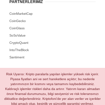
PARTNERLERIMIZ
CoinMarketCap
CoinGecko
CoinGlass
SoSoValue
CryptoQuant
IntoTheBlock
Santiment
Risk Uyarısı: Kripto paralarla yapılan işlemler yüksek risk içerir.
Piyasa fiyatları ani ve sert hareketlere açıktır; bu nedenle
yatırımınızın bir kısmını veya tamamını kaybedebilirsiniz.
Kaldıraçlı işlemler riskleri daha da artırır. Yatırım kararı almadan
önce finansal durumunuzu, bilgi seviyenizi ve risk toleransınızı
dikkatlice değerlendiriniz. Kriptofoni’de yer alan veriler ve içerikler
bilgi amaçlı olup, kesinlik ve güncellik garantisi verilmez.