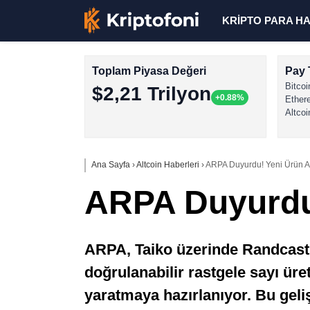
KRİPTO PARA H
Toplam Piyasa Değeri
Pay 
Bitcoi
$2,21 Trilyon
+0.88%
Ether
Altcoi
Ana Sayfa
›
Altcoin Haberleri
›
ARPA Duyurdu! Yeni Ürün A
ARPA Duyurdu!
ARPA, Taiko üzerinde Randcast’
doğrulanabilir rastgele sayı ür
yaratmaya hazırlanıyor. Bu geli