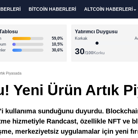
ABERLERİ
BİTCOİN HABERLERİ
ALTCOİN HABERLERİ
Tablosu
Yatırımcı Duygusu
n
59,0%
Korkak
A
eum
10,5%
30
nler
30,6%
/100
Korku
rtık Piyasada
 Yeni Ürün Artık P
i kullanıma sunduğunu duyurdu. Blockchain
etme hizmetiyle Randcast, özellikle NFT ve 
şme, merkeziyetsiz uygulamalar için yeni fı