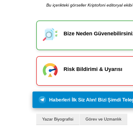
Bu içerikteki görseller Kriptofoni editoryal ek
Bize Neden Güvenebilirsini
Risk Bildirimi & Uyarısı
Haberleri İlk Siz Alın! Bizi Şimdi Te
Yazar Biyografisi
Görev ve Uzmanlık