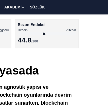
AKADEMİ
SÖZLÜK
Sezon Endeksi
çgözlü
Bitcoin
Altcoin
44.8
/100
Kripto Para Haberleri
Bitcoin Haberleri
iyasada
Altcoin Haberleri
Ethereum Haberleri
 agnostik yapısı ve
Solana Haberleri
blockchain oyunlarında devrim
XRP Haberleri
rsatlar sunarken, blockchain
Memecoin Haberleri