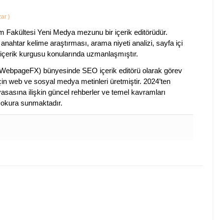
zar
)
im Fakültesi Yeni Medya mezunu bir içerik editörüdür.
anahtar kelime araştırması, arama niyeti analizi, sayfa içi
 içerik kurgusu konularında uzmanlaşmıştır.
ebpageFX) bünyesinde SEO içerik editörü olarak görev
çin web ve sosyal medya metinleri üretmiştir. 2024’ten
piyasasına ilişkin güncel rehberler ve temel kavramları
e okura sunmaktadır.