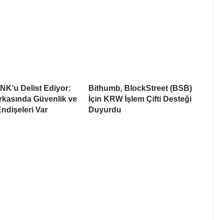
NK’u Delist Ediyor:
Bithumb, BlockStreet (BSB)
rkasında Güvenlik ve
İçin KRW İşlem Çifti Desteği
Endişeleri Var
Duyurdu