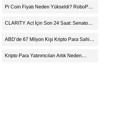
Uyarı
LinkedIn
Pi Coin Fiyatı Neden Yükseldi? RoboPay
Ortaklığı ve Güncelleme İyimserliği
Destekledi
Telegram
CLARITY Act İçin Son 24 Saat: Senato
Matematiği Kripto Para Piyasasının
Beklentisini Bozabilir
ABD’de 67 Milyon Kişi Kripto Para Sahibi:
Ripple’dan “Eski Algılar Yıkıldı” Mesajı
Kripto Para Yatırımcıları Artık Neden
Evlerinde Hedef Alınıyor?