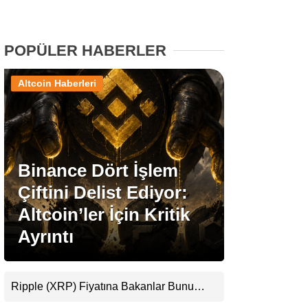
Stablecoin Haberleri
POPÜLER HABERLER
Altcoin Haberleri
Facebook
Binance Dört İşlem
Instagram
Çiftini Delist Ediyor:
Youtube
Altcoin’ler İçin Kritik
Ayrıntı
TikTok
Pinterest
Ripple (XRP) Fiyatına Bakanlar Bunu
Kaçırıyor: Evernorth’tan Dikkat Çeken