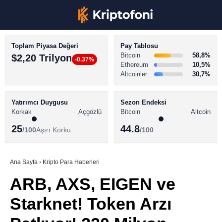
Toplam Piyasa Değeri
Pay Tablosu
Bitcoin
58,8%
$2,20 Trilyon
-0.37%
Ethereum
10,5%
Altcoinler
30,7%
KRİPTO PARA HABERLERİ
Facebook
BİTCOİN HABERLERİ
Yatırımcı Duygusu
Sezon Endeksi
Korkak
Açgözlü
Bitcoin
Altcoin
ALTCOİN HABERLERİ
25
44.8
/100
Aşırı Korku
/100
AKADEMİ
Instagram
SÖZLÜK
Ana Sayfa
›
Kripto Para Haberleri
ARB, AXS, EIGEN ve
Youtube
Starknet! Token Arzı
TikTok