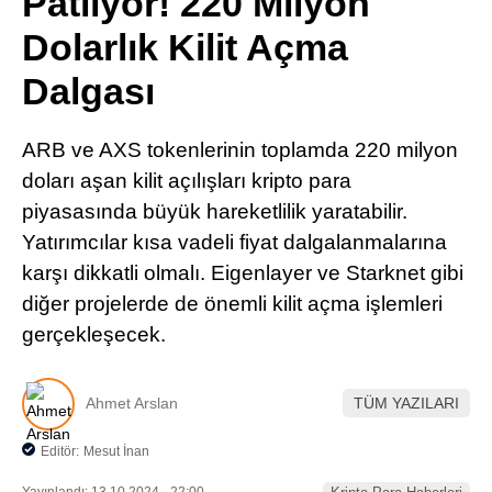
Patlıyor! 220 Milyon
Pinterest
Dolarlık Kilit Açma
Dalgası
LinkedIn
ARB ve AXS tokenlerinin toplamda 220 milyon
Telegram
doları aşan kilit açılışları kripto para
piyasasında büyük hareketlilik yaratabilir.
Yatırımcılar kısa vadeli fiyat dalgalanmalarına
karşı dikkatli olmalı. Eigenlayer ve Starknet gibi
diğer projelerde de önemli kilit açma işlemleri
gerçekleşecek.
Ahmet Arslan
TÜM YAZILARI
Editör:
Mesut İnan
Yayınlandı: 13.10.2024 - 22:00