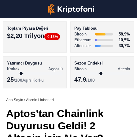
Toplam Piyasa Değeri
Pay Tablosu
Bitcoin
58,9%
$2,20 Trilyon
-0.13%
Ethereum
10,5%
Altcoinler
30,7%
KRİPTO PARA HABERLERİ
Facebook
BİTCOİN HABERLERİ
Yatırımcı Duygusu
Sezon Endeksi
Korkak
Açgözlü
Bitcoin
Altcoin
ALTCOİN HABERLERİ
25
47.9
/100
Aşırı Korku
/100
AKADEMİ
Instagram
SÖZLÜK
Ana Sayfa
›
Altcoin Haberleri
Aptos’tan Chainlink
Youtube
Duyurusu Geldi! 2
TikTok