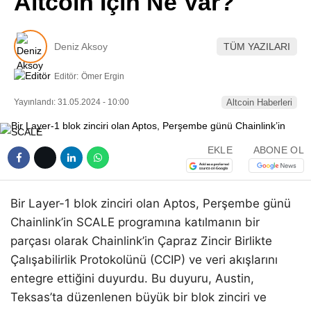
Altcoin İçin Ne Var?
Pinterest
Deniz Aksoy
TÜM YAZILARI
LinkedIn
Editör:
Ömer Ergin
Telegram
Yayınlandı: 31.05.2024 - 10:00
Altcoin Haberleri
EKLE
ABONE OL
Bir Layer-1 blok zinciri olan Aptos, Perşembe günü
Chainlink’in SCALE programına katılmanın bir
parçası olarak Chainlink’in Çapraz Zincir Birlikte
Çalışabilirlik Protokolünü (CCIP) ve veri akışlarını
entegre ettiğini duyurdu. Bu duyuru, Austin,
Teksas’ta düzenlenen büyük bir blok zinciri ve